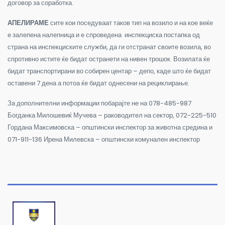
договор за соработка.
АПЕЛИРАМЕ
сите кои поседуваат таков тип на возило и на кое веќе
е залепена налепница и е спроведена инспекциска постапка од
страна на инспекциските служби, да ги отстранат своите возила, во
спротивно истите ќе бидат остранети на нивен трошок. Возилата ќе
бидат транспортирани во собирен центар – депо, каде што ќе бидат
оставени 7 дена а потоа ќе бидат однесени на рециклирање.
За дополнителни информации побарајте не на 078-485-987
Богданка Милошевиќ Мучева – раководител на сектор, 072-225-510
Гордана Максимовска – општински инспектор за животна средина и
071-911-136 Ирена Милевска – општински комунален инспектор