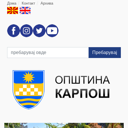
Дома
Контакт
Архива
Пребарувај