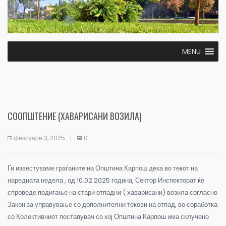
MENU
СООПШТЕНИЕ (ХАВАРИСАНИ ВОЗИЛА)
февруари 3, 2025
0
Ги известуваме граѓаните на Општина Карпош дека во текот на
наредната недела , од 10.02.2025 година, Сектор Инспекторат ќе
спроведе подигање на стари отпадни ( хаварисани) возила согласно
Закон за управување со дополнителни текови на отпад, во соработка
со Колективниот постапувач со кој Општина Карпош има склучено