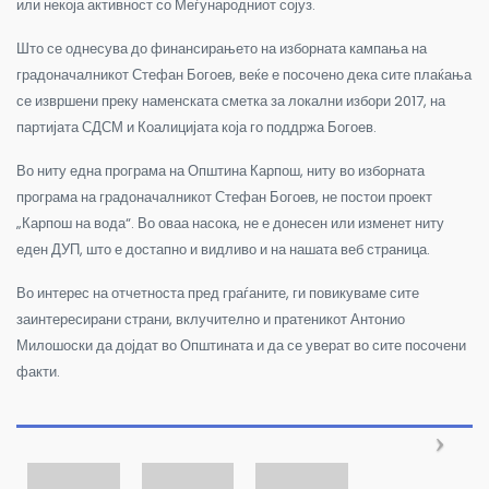
или некоја активност со Меѓународниот сојуз.
Што се однесува до финансирањето на изборната кампања на
градоначалникот Стефан Богоев, веќе е посочено дека сите плаќања
се извршени преку наменската сметка за локални избори 2017, на
партијата СДСМ и Коалицијата која го поддржа Богоев.
Во ниту една програма на Општина Карпош, ниту во изборната
програма на градоначалникот Стефан Богоев, не постои проект
„Карпош на вода“. Во оваа насока, не е донесен или изменет ниту
еден ДУП, што е достапно и видливо и на нашата веб страница.
Во интерес на отчетноста пред граѓаните, ги повикуваме сите
заинтересирани страни, вклучително и пратеникот Антонио
Милошоски да дојдат во Општината и да се уверат во сите посочени
факти.