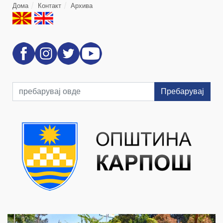
Дома
Контакт
Архива
Пребарувај