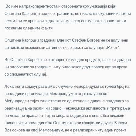
Во име на транспарентноста и отворената комуникација која
Општина Карпош ја води со граѓаните, по низата шпекулации и лажни
вести кои се проширија, должни сме пред севкупната јавност да ги
посочиме следните факти:
Општина Карпош и градоначалникот Стефан Богоев не се вклучени
во никакви незаконски активности во врска со случајот „Рекет“.
Во Општина Карпош не е отворен ниту еден предмет, а не е издадено
ни одобрение за градење, ниту било каков друг правен акт во врска
со споменатиот случај.
Локалната самоуправа има склучено меморандуми со голем број на
невладини организации. Меморандумот кој е склучен со
Меѓународен сојуз единствено се однесува на давање поддршка за
реализација на различни социо – економски активности и третирања
на локални прашања. Тој по својата содржина е општ, без никакви
финансиски последици за Општината или конкретни други обврски.
Врз основа на овој Меморандум, не е реализиран ниту еден проект