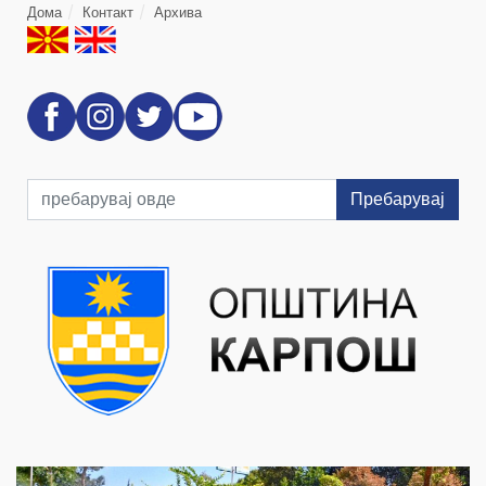
Дома
Контакт
Архива
Пребарувај