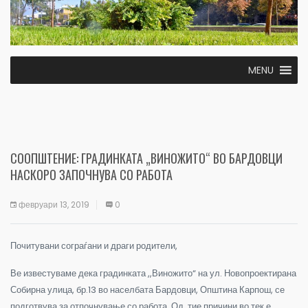
MENU
СООПШТЕНИЕ: ГРАДИНКАТА „ВИНОЖИТО“ ВО БАРДОВЦИ
НАСКОРО ЗАПОЧНУВА СО РАБОТА
февруари 13, 2019
0
Почитувани сограѓани и драги родители,
Ве известуваме дека градинката ,,Виножито“ на ул. Новопроектирана
Собирна улица, бр.13 во населбата Бардовци, Општина Карпош, се
подготвува за отпочнување со работа. Од тие причини во тек е