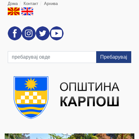
Дома
Контакт
Архива
Пребарувај