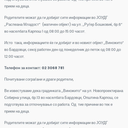
прием на деца.
Родителите можат да ги добијат сите информации во ЈОУДГ
,,Распеана Младост“ (матичен објект) на ул. ,,Руѓер Бошковиќ, бр.6“
во населбата Карпош 1 од 08:00 до 15:00 часот.
Исто така, информациите ќе ги добијат и во новиот објект ,,Виножито“
во Бардовци, секој работен ден од понеделник до петок од 08:00 до
12:00 часот.
Телефон за контакт: 02 3068 781
Почитувани сограѓани и драги родители,
Ве известуваме дека градинката ,,Виножито“ на ул. Новопроектирана
Собирна улица, бр.13 во населбата Бардовци, Општина Карпош, се
подготвува за отпочнување со работа. Од тие причини во тек е
прием на деца.
Родителите можат да ги добијат сите информации во ЈОУДГ