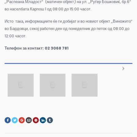
,,Распеана Младост“ (матичен објект) на ул. ,,Руѓер Бошковиќ, бр.6“
во населбата Карпош 1 од 08:00 до 15:00 часот.
Исто така, информациите ќе ги добијат и во новиот објект ,,Виножито“
во Бардовци, секој работен ден од понеделник до петок од 08:00 до
12:00 часот.
Телефон за контакт: 02 3068 781