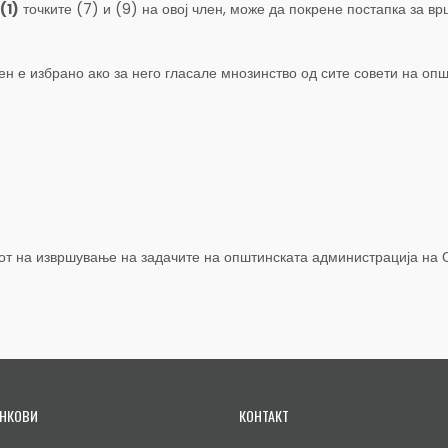
(1)
точките (7) и (9) на овој член, може да покрене постапка за 
член е избрано ако за него гласале мнозинство од сите совети на о
нот на извршување на задачите на општинската администрација на
НКОВИ
КОНТАКТ