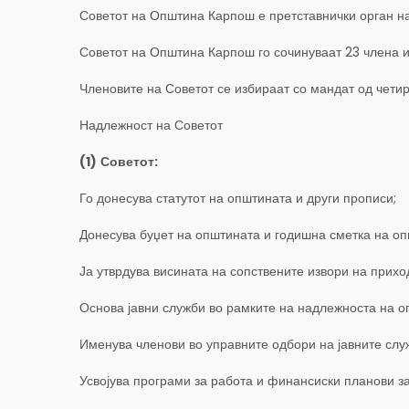
Советот на Општина Карпош е претставнички орган на 
Советот на Општина Карпош го сочинуваат 23 члена и
Членовите на Советот се избираат со мандат од четир
Надлежност на Советот
(1)
Советот:
Го донесува статутот на општината и други прописи;
Донесува буџет на општината и годишна сметка на оп
Ја утврдува висината на сопствените извори на прихо
Основа јавни служби во рамките на надлежноста на о
Именува членови во управните одбори на јавните служ
Усвојува програми за работа и финансиски планови з