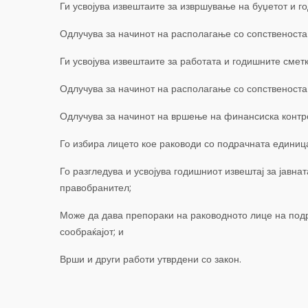
Ги усвојува извештаите за извршување на буџетот и г
Одлучува за начинот на располагање со сопственоста
Ги усвојува извештаите за работата и годишните сметк
Одлучува за начинот на располагање со сопственоста
Одлучува за начинот на вршење на финансиска контрол
Го избира лицето кое раководи со подрачната единица
Го разгледува и усвојува годишниот извештај за јавна
правобранител;
Може да дава препораки на раководното лице на подр
сообраќајот; и
Врши и други работи утврдени со закон.