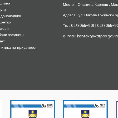
штина
Место : Општина Карпош , Мак
луги
Адреса : ул. Никола Русински бр
адоначалник
кретар
Тел. 02/3055-901 | 02/3055-9
ктори
бани заедници
e-mail: kontakt@karpos.gov.
вет
литика на приватност