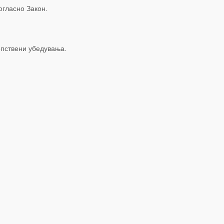
огласно Закон.
опствени убедувања.