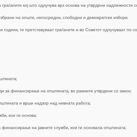
граѓаните кој што одлучува врз основа на утврдени надлежности с
збрани на општи, непосредни, слободни и демократски избори.
и години, ги претставуваат граѓаните и во Советот одлучуваат по с
штината;
ди за финансирање на општината, во рамките утврдени со закон;
пштината и врши надзор над нивната работа;
би, кои ги основа;
а финансирање на јавните служби, кои ги основала општината;