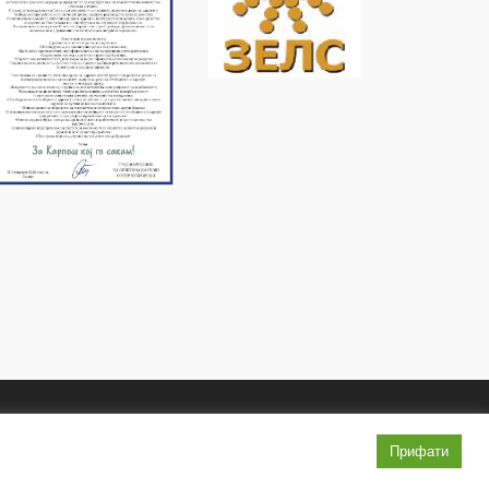
Услови и правила
Политика на приватност
Прифати