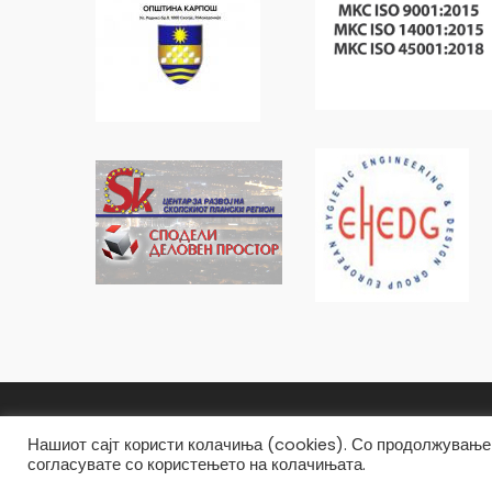
Општина Карпош Copyright © 2019
Нашиот сајт користи колачиња (cookies). Со продолжување 
согласувате со користењето на колачињата.