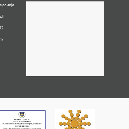
едонија
.11
02
mk