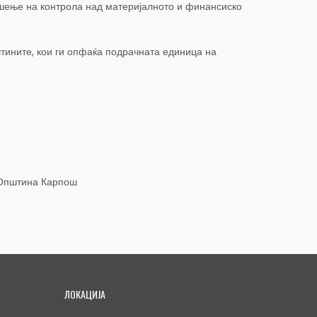
вршење на контрола над материјалното и финансиско
пштините, кои ги опфаќа подрачната единица на
 Општина Карпош
ЛОКАЦИЈА