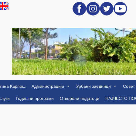
тина Карпош
Администрација
Урбани заедници
Совет
слуги
Годишни програми
Отворени податоци
НАЈЧЕСТО П