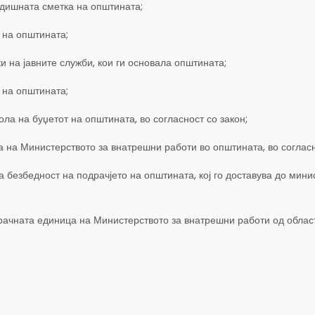
одишната сметка на општината;
 на општината;
и на јавните служби, кои ги основала општината;
 на општината;
а на буџетот на општината, во согласност со закон;
 на Министерството за внатрешни работи во општината, во согласн
та безбедност на подрачјето на општината, кој го доставува до ми
ачната единица на Министерството за внатрешни работи од област