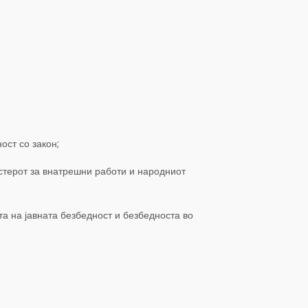
ост со закон;
нистерот за внатрешни работи и народниот
а на јавната безбедност и безбедноста во