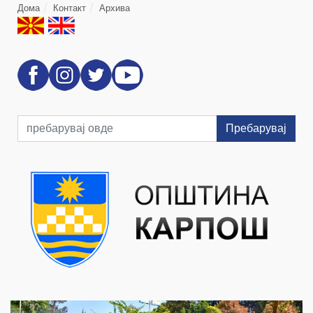
Дома
Контакт
Архива
Пребарувај