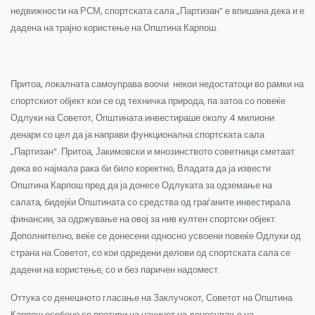
недвижности на РСМ, спортската сала „Партизан“ е впишана дека и е
дадена на трајно користење на Општина Карпош.
Притоа, локалната самоуправа воочи некои недостатоци во рамки на
спортскиот објект кои се од техничка природа, па затоа со повеќе
Одлуки на Советот, Општината инвестираше околу 4 милиони
денари со цел да ја направи функционална спортската сала
„Партизан“. Притоа, Јакимовски и мнозинството советници сметаат
дека во најмала рака би било коректно, Владата да ја извести
Општина Карпош пред да ја донесе Одлуката за одземање на
салата, бидејќи Општината со средства од граѓаните инвестирала
финансии, за одржување на овој за нив култен спортски објект.
Дополнително, веќе се донесени односно усвоени повеќе Одлуки од
страна на Советот, со кои одредени делови од спортската сала се
дадени на користење, со и без паричен надомест.
Оттука со денешното гласање на Заклучокот, Советот на Општина
Карпош особено се противи на начинот на донесување на