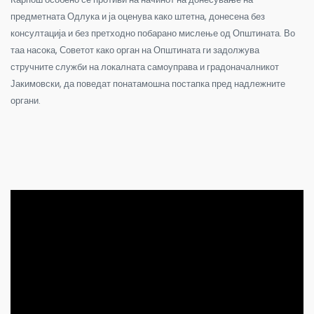
предметната Одлука и ја оценува како штетна, донесена без
консултација и без претходно побарано мислење од Општината. Во
таа насока, Советот како орган на Општината ги задолжува
стручните служби на локалната самоуправа и градоначалникот
Јакимовски, да поведат понатамошна постапка пред надлежните
органи.