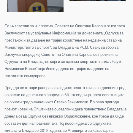
Со 14 гласови за и 7 против, Советот на Општина Карпош го изгласа
Заклучокот за усвојување Информација за донесената „Одлука за
престанок и за давање на трајно користење на недвижна ствар на
Министерството за спорт“, од Владата на РСМ. Станува збор за
Заклучок според кој Советот на Општина Карпош се противи на
Одлуката на Владата, со која и се одзема спортската сала „Наум
Наумовски Борче“ која беше дадена во трајно владение на
локалната самоуправа.
Пред да се отвори расправа за единствената точка на дневниот ред
во рамки на денешната вонредна 69-та седница, пред советниците
се обрати градоначалникот Стевчо Јакимовски. Во оваа пригода
првиот човек на Општината образложи дека првенствено Владата ја
донела оваа Одлука без никакво Образложение, кое треба да биде
составен дел на правниот акт. Тој посочи дека со Одлука на
минатата Влада во 2019 година, во Агенцијата за катастар на