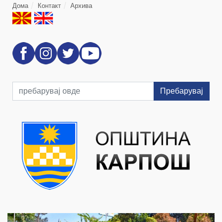
Дома
Контакт
Архива
Пребарувај