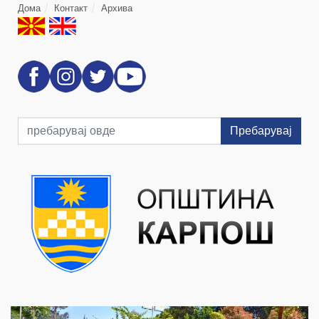
Дома
Контакт
Архива
Пребарувај