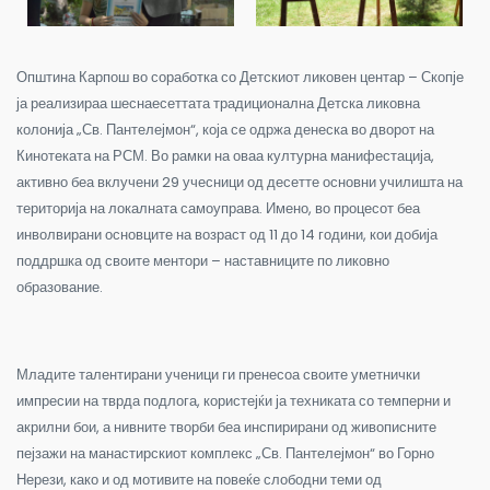
Општина Карпош во соработка со Детскиот ликовен центар – Скопје
ја реализираа шеснаесеттата традиционална Детска ликовна
колонија „Св. Пантелејмон“, која се одржа денеска во дворот на
Кинотеката на РСМ.
Во рамки на оваа културна манифестација,
активно беа вклучени 29 учесници од десетте основни училишта на
територија на локалната самоуправа. Имено, во процесот беа
инволвирани основците на возраст од 11 до 14 години, кои добија
поддршка од своите ментори – наставниците по ликовно
образование.
Младите талентирани ученици ги пренесоа своите уметнички
импресии на тврда подлога, користејќи ја техниката со темперни и
акрилни бои, а нивните творби беа инспирирани од живописните
пејзажи на манастирскиот комплекс „Св. Пантелејмон“ во Горно
Нерези, како и од мотивите на повеќе слободни теми од