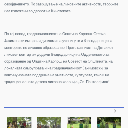
секојдневието. По завршување на ликовните активности, творбите
беа изложени во дворот на Кинотеката.
По тој повод, градоначалникот на Општина Карпош, Стевчо
Јакимовски им врачи дипломи на учениците и благодарници на
менторите по ликовно образование. Претставникот на Детскиот
ликовен центар им додели бладодарници на Одделението за
образование од Општина Карпош, на Советот на Општината, на
локалната самоуправа и на градоначалникот Јакимовски, за
континуираната поддршка на уметноста, културата, како и на
традиционалната детска ликовна колонија „Св. Пантелејмон“.