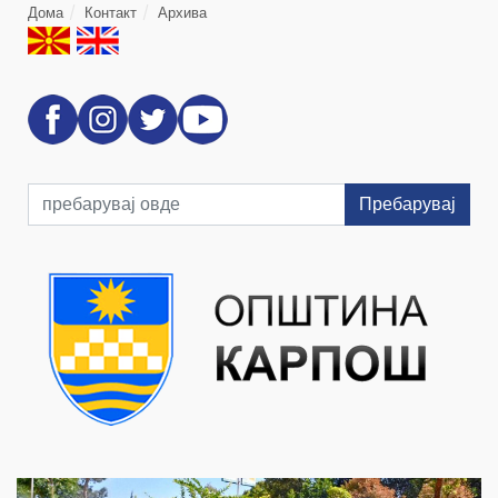
Дома
Контакт
Архива
Пребарувај