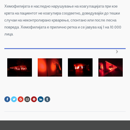
Хемофилијата е наследно нарушување на коагулацијата при кое
крвта на пациентот не коагулира соодветно, доведувајќи до тешки
случаи на неконтролирано крварење, спонтано или после лесна
повреда. Хемофилијата е прилично ретка и се јавува кај 1 на 10.000
лица.