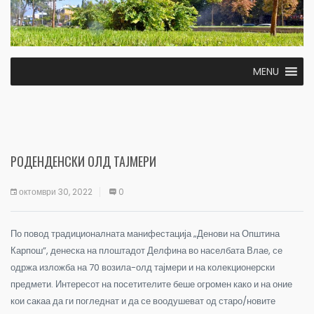
MENU
РОДЕНДЕНСКИ ОЛД ТАЈМЕРИ
октомври 30, 2022
0
По повод традиционалната манифестација „Денови на Општина
Карпош”, денеска на плоштадот Делфина во населбата Влае, се
одржа изложба на 70 возила-олд тајмери и на колекционерски
предмети.
Интересот на посетителите беше огромен како и на оние
кои сакаа да ги погледнат и да се воодушеват од старо/новите