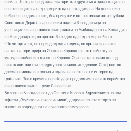
возила. Целта, според организаторите, е дружење и презентација на
сопствениците на олд тајмерите од целата држава. На денешниот
собир, освен домашните, беа присутни и пет гостински авто клубови.
Советникот Дејан Лазаревски им подели благодарници на
учесниците и на организаторите, како и на Амбасадорот на Холандија
во Македонија, кој за прв пат беше дел од олд тајмер собирот.
-По четврти пат, во период од една година, се организира ваков
настан на територија на Општина Карпош којшто го збогатува
културно забавниот живот во Карпош. Овој настан е само дел од
низата настани кои се одржуваат изминатите денови. Секој настан
досега поминал со голема и одлична посетеност и интерес од
граѓаните. Тоа е причина повеќе да ја продолжиме нашата соработка
со организаторите. – рече Лазаревски.
Во знак на благодарност до Општина Карпош, Здружението на олд
тајмери „Љубители на класик мини”, додели плакета и торта во
знакот на роденденот на локалната самоуправа.