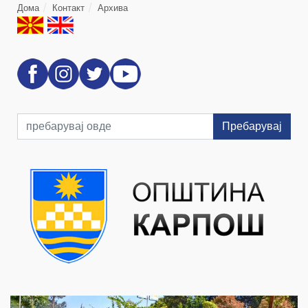
Дома
Контакт
Архива
Пребарувај