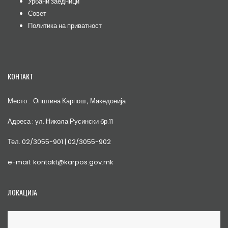
Урбани заедници
Совет
Политика на приватност
КОНТАКТ
Место : Општина Карпош , Македонија
Адреса : ул. Никола Русински бр.11
Тел. 02/3055-901 | 02/3055-902
e-mail: kontakt@karpos.gov.mk
ЛОКАЦИЈА