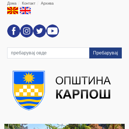
Дома
Контакт
Архива
Пребарувај