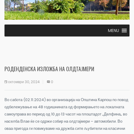
MENU
РОДЕНДЕНСКА ИЗЛОЖБА НА ОЛДТАЈМЕРИ
октомври 30, 2024
0
Во сабота (02.11.2024) во организација на Општина Карпош по повод
одбележување на 48 годишнината од формирањето на локалната
самоуправа во период од 10 до 13 часот на плоштадот „Делфина„ во
населба Влае ќе се одржи собир на олдтајмери – автомобили.
Во
оваа пригода ги повикуваме на дружба сите љубители на класични