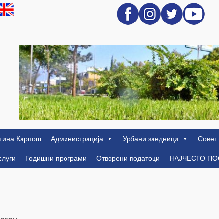
тина Карпош
Администрација
Урбани заедници
Совет
слуги
Годишни програми
Отворени податоци
НАЈЧЕСТО П