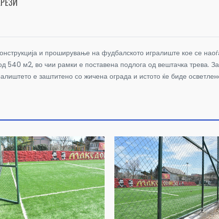
ЕРЕЗИ
нструкција и проширување на фудбалското игралиште кое се наоѓа 
од 540 м2, во чии рамки е поставена подлога од вештачка трева.
За
ралиштето е заштитено со жичена ограда и истото ќе биде осветлен