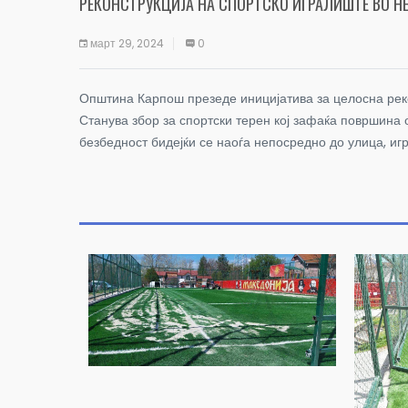
РЕКОНСТРУКЦИЈА НА СПОРТСКО ИГРАЛИШТЕ ВО Н
март 29, 2024
0
Општина Карпош презеде иницијатива за целосна реко
Станува збор за спортски терен кој зафаќа површина 
безбедност бидејќи се наоѓа непосредно до улица, иг