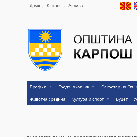
Дома
Контакт
Архива
Профил
Градоначалник
Секретар на Опш
Животна средина
Култура и спорт
Буџет
У