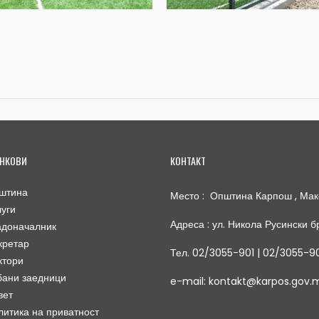
НКОВИ
КОНТАКТ
штина
Место : Општина Карпош , Мак
луги
Адреса : ул. Никола Русински бр
адоначалник
кретар
Тел. 02/3055-901 | 02/3055-9
ктори
бани заедници
e-mail: kontakt@karpos.gov.
вет
литика на приватност