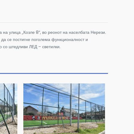
на улица „Козле 8“, во реонот на населбата Нерези.
 да се постигне поголема функционалност и
о со штедливи ЛЕД – светилки.