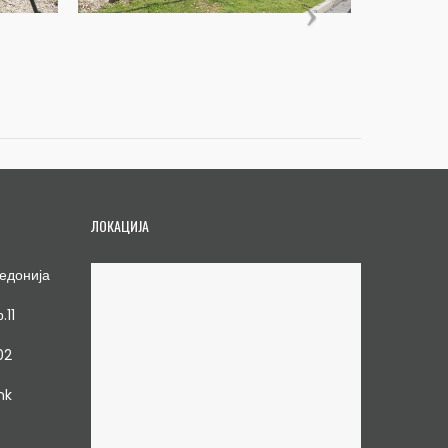
ЛОКАЦИЈА
едонија
.11
02
mk