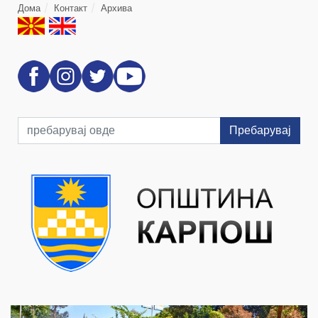
Дома
Контакт
Архива
Пребарувај