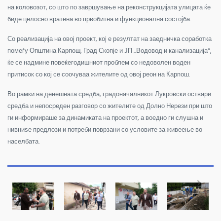
на коловозот, со што по завршување на реконструкцијата улицата ќе
биде целосно вратена во првобитна и функционална состојба.
Со реализација на овој проект, кој е резултат на заедничка соработка
помеѓу Општина Карпош, Град Скопје и ЈП „Водовод и канализација“,
ќе се надмине повеќегодишниот проблем со недоволен воден
притисок со кој се соочуваа жителите од овој реон на Карпош.
Во рамки на денешната средба, градоначалникот Лукровски оствари
средба и непосреден разговор со жителите од Долно Нерези при што
ги информираше за динамиката на проектот, а воедно ги слушна и
нивниѕе предлози и потреби поврзани со условите за живеење во
населбата.