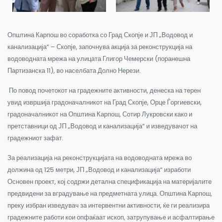
Општина Карпош во соработка со Град Скопје и ЈП „Водовод и
канализација“ – Скопје, започнува акција за реконструкција на
водоводната мрежа на улицата Глигор Чемерски (поранешна
Партизанска 11), во населбата Долно Нерези.
По повод почетокот на градежните активности, денеска на терен
увид извршија градоначалникот на Град Скопје, Орце Ѓоргиевски,
градоначалникот на Општина Карпош, Сотир Лукровски како и
претставници од ЈП „Водовод и канализација“ и изведувачот на
градежниот зафат.
За реализација на реконструкцијата на водоводната мрежа во
должина од 125 метри, ЈП „Водовод и канализација“ изработи
Основен проект, кој содржи детална спецификација на материјалите
предвидени за вградување на предметната улица. Општина Карпош,
преку избран изведувач за интервентни активности, ќе ги реализира
градежните работи кои опфаќаат ископ, затрупување и асфалтирање