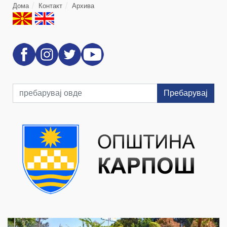
Дома
Контакт
Архива
Пребарувај