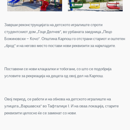
Заврши реконструкцијата на детското игралиште спроти
студентскиот дом „Гоце Делчев“, во урбаната заедница „Пецо
Божиновски – Кочо“. Општина Карпош го отстрани стариот и оштетен
„брод“ и на негово место постави нови реквизити за најмладите.
Поставени се нови клацкалки и тобогани, со што се подобрија
условите за рекреација на децата од овој дел на Карпош.
Овој период, се работи и на обнова на детското игралиште на
улицата „Варшавска“ во Тафталиџе 1. И на оваа локација, старите
реквизити целосно ќе се заменат со нови.