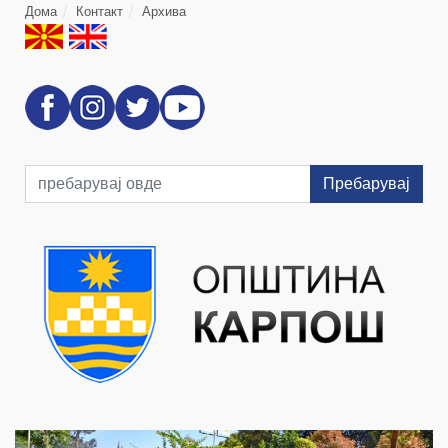
Дома
Контакт
Архива
Пребарувај