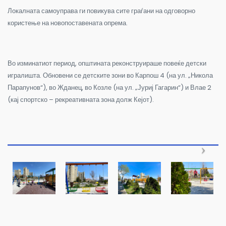
Локалната самоуправа ги повикува сите граѓани на одговорно
користење на новопоставената опрема.
Во изминатиот период, општината реконструираше повеќе детски
игралишта. Обновени се детските зони во Карпош 4 (на ул. „Никола
Парапунов“), во Жданец, во Козле (на ул. „Јуриј Гагарин“) и Влае 2
(кај спортско – рекреативната зона долж Кејот).