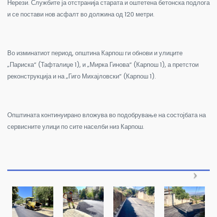
Нерези. Службите ја отстранија старата и оштетена бетонска подлога
и се постави нов асфалт во должина од 120 метри.
Во изминатиот период, општина Карпош ги обнови и улиците
„Париска“ (Тафталиџе 1), и „Мирка Гинова“ (Карпош 1), а претстои
реконструкција и на „Гиго Михајловски“ (Карпош 1).
Општината континуирано вложува во подобрување на состојбата на
сервисните улици по сите населби низ Карпош.