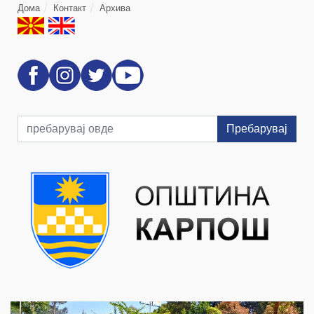
Дома
Контакт
Архива
Пребарувај