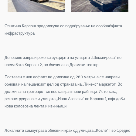
Општина Карпош продолжува со подобрување на сообраќајната
инфраструктура.
Деновиве заврши реконструкцијата на улицата „Шекспирова“ во
населбата Карпош 2, во близина на Драмски театар.
Поставен е нов асфалт во должина од 260 метри, а се направи
обнова и на пешачкиот дел од страната на „Тинекс“ маркетот. Во
должина на тротоарот се поставија и нови рабници. Исто така,
реконструирана е и улицата „Иван Аговски“ во Карпош 1, која доби
нова коловозна лента и ивичњаци.
Локалната самоуправа обнови и крак од улицата „Козле“ 1 во Средно