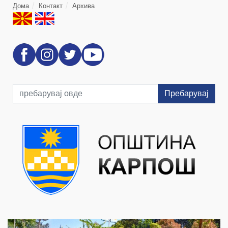
Дома
Контакт
Архива
Пребарувај