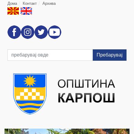
Дома
Контакт
Архива
Пребарувај