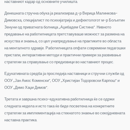
наставниот кадар од основните училишта.
Денешната стручна обука ја реализираа д-р Верица Малинкова-
Димовска, специјалист по психијатрија и дефектологот м-р Бољетин
Зенуни од приватната болница „Аџибадем Систина“. Нивното
предавање на работилницата претставуваше можност за размена на
искуства и знаења, со цел унапредување на практиките во областа
на менталното здравје.
Работилницата опфати современи педагошки
пристапи, интерактивни методи и практични примери за развивање
стратегии за справување со предизвици во наставниот процес.
Едукативната средба ја проследија наставници и стручни служби од
ООУ „Јан Амос Коменски“, ООУ „Христијан Тодоровски Карпош“ и
ООУ „Димо Хаџи Димов“.
Третата и завршна психо-едукативна работилница ќе се одржи
следната недела и исто така ќе биде посветена на конкретните
стратегии за имплементација на стекнатото знаење во секојдневната
наставна практика.