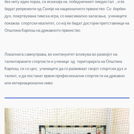
без ниту еден пораз, се искачија на победничкиот пиедестал , и ќе
бидат репрезенти од Скопје на националното првенство. Со борбен
дух, пожртвувана тимска игра, со максимално залагање, учениците
покажаа спортски квалитет, со кој ќе бидат достојни претставници на
Општина Карпош на државното првенство.
Локалната самоуправа, во континуитет вложува во развојот на
талентираните спортисти и ученици од територијата на Општина
Карпош, се со цел, учениците да го развиваат својот спортски дух и
талент, и да постанат врвни професионални спортисти на државно
или интернационално ниво.