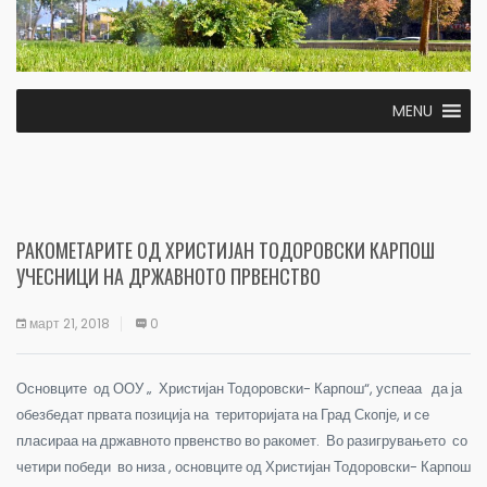
MENU
РАКОМЕТАРИТЕ ОД ХРИСТИЈАН ТОДОРОВСКИ КАРПОШ
УЧЕСНИЦИ НА ДРЖАВНОТО ПРВЕНСТВО
март 21, 2018
0
Основците од ООУ „ Христијан Тодоровски- Карпош“, успеаа да ја
обезбедат првата позиција на територијата на Град Скопје, и се
пласираа на државното првенство во ракомет. Во разигрувањето со
четири победи во низа , основците од Христијан Тодоровски- Карпош