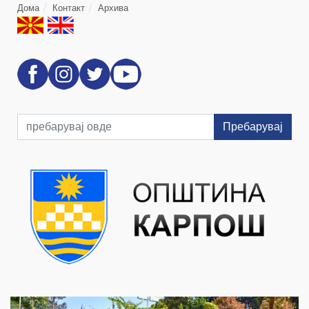
Дома
Контакт
Архива
Пребарувај