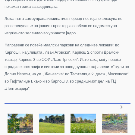
покажат грижа за заедницата.
Локалната самоуправа изминатиов период постојано вложува во
раззеленување на јавниот простор, а особено се надоместува
изгубеното зеленило во урбаното јадро.
Направени се повеќе маалски паркови на следниве локации: во
Карпош 1, на улицата „Иван Аговски“, Карпош 2 спроти Драмски
театар, Карпош 3 во ООУ „Лазо Трпоски“. Исто така, меѓу повеќе
згради се поставија и системи за наводнување: кај „воените“ кули во
Долно Нерези, на ул. „Женевска“ во Тафталиџе 2, долж „Московска“
во Тафталиџе 1, како и во Карпош 3, во средишниот дел на ТЦ
„Лептокарија“.