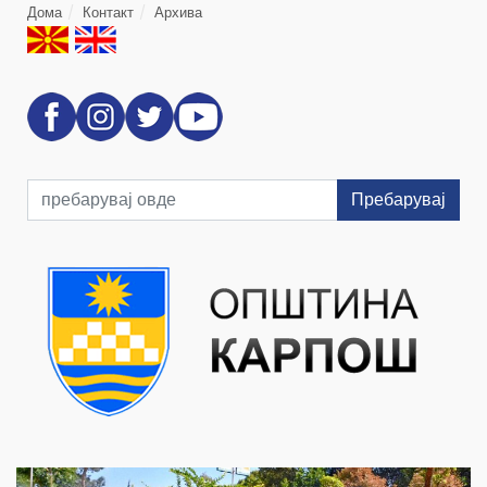
Дома
Контакт
Архива
Пребарувај