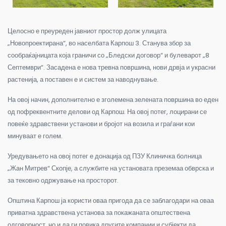
Целосно е преуреден јавниот простор долж улицата
„Новопроектирана“, во населбата Карпош 3. Станува збор за
сообраќајницата која граничи со „Бледски договор“ и булеварот „8
Септември“. Засадена е нова тревна површина, нови дрвја и украсни
растенија, а поставен е и систем за наводнување.
На овој начин, дополнително е зголемена зелената површина во еден
од пофреквентните делови од Карпош. На овој потег, лоцирани се
повеќе здравствени установи и бројот на возила и граѓани кои
минуваат е голем.
Уредувањето на овој потег е донација од ПЗУ Клиничка болница
„Жан Митрев“ Скопје, а службите на установата преземаа обврска и
за тековно одржување на просторот.
Општина Карпош ја користи оваа пригода да се заблагодари на оваа
приватна здравствена установа за покажаната општествена
одговорност, но и да ги повика другите компании и субјекти да