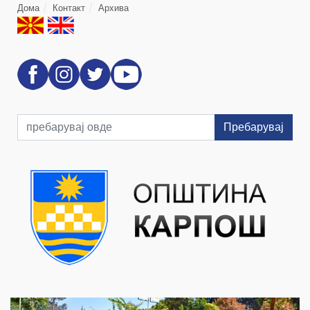
Дома
Контакт
Архива
Пребарувај