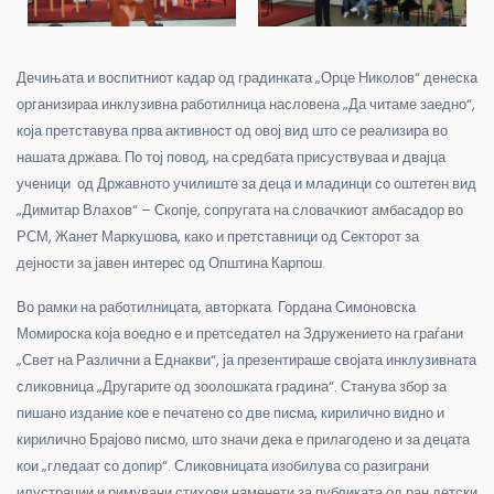
Дечињата и воспитниот кадар од градинката „Орце Николов“ денеска
организираа инклузивна работилница насловена „Да читаме заедно“,
која претставува прва активност од овој вид што се реализира во
нашата држава. По тој повод, на средбата присуствуваа и двајца
ученици од Државното училиште за деца и младинци со оштетен вид
„Димитар Влахов“ – Скопје, сопругата на словачкиот амбасадор во
РСМ, Жанет Маркушова, како и претставници од Секторот за
дејности за јавен интерес од Општина Карпош.
Во рамки на работилницата, авторката Гордана Симоновска
Момироска која воедно е и претседател на Здружението на граѓани
„Свет на Различни а Еднакви“, ја презентираше својата инклузивната
сликовница „Другарите од зоолошката градина“. Станува збор за
пишано издание кое е печатено со две писма, кирилично видно и
кирилично Брајово писмо, што значи дека е прилагодено и за децата
кои „гледаат со допир“. Сликовницата изобилува со разиграни
илустрации и римувани стихови наменети за публиката од ран детски