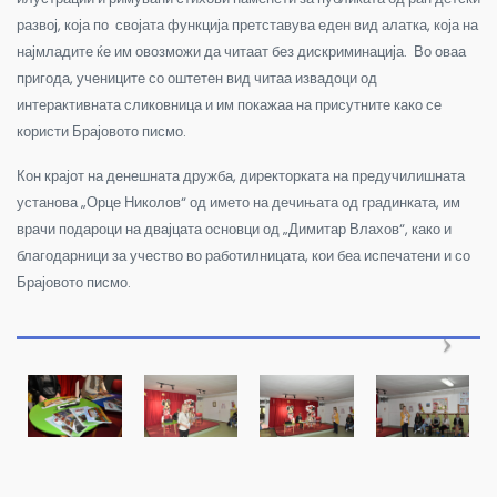
развој, која по својата функција претставува еден вид алатка, која на
најмладите ќе им овозможи да читаат без дискриминација. Во оваа
пригода, учениците со оштетен вид читаа извадоци од
интерактивната сликовница и им покажаа на присутните како се
користи Брајовото писмо.
Кон крајот на денешната дружба, директорката на предучилишната
установа „Орце Николов“ од името на дечињата од градинката, им
врачи подароци на двајцата основци од „Димитар Влахов“, како и
благодарници за учество во работилницата, кои беа испечатени и со
Брајовото писмо.