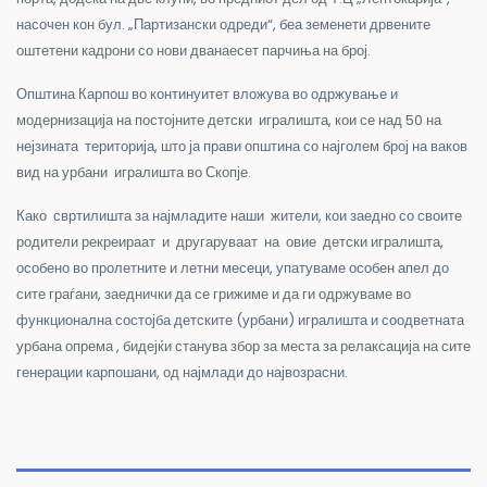
насочен кон бул. „Партизански одреди“, беа земенети дрвените
оштетени кадрони со нови дванаесет парчиња на број.
Општина Карпош во континуитет вложува во одржување и
модернизација на постојните детски игралишта, кои се над 50 на
нејзината територија, што ја прави општина со најголем број на ваков
вид на урбани игралишта во Скопје.
Како свртилишта за најмладите наши жители, кои заедно со своите
родители рекреираат и другаруваат на овие детски игралишта,
особено во пролетните и летни месеци, упатуваме особен апел до
сите граѓани, заеднички да се грижиме и да ги одржуваме во
функционална состојба детските (урбани) игралишта и соодветната
урбана опрема , бидејќи станува збор за места за релаксација на сите
генерации карпошани, од најмлади до највозрасни.