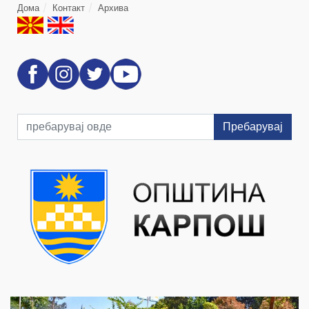
Дома
Контакт
Архива
Пребарувај