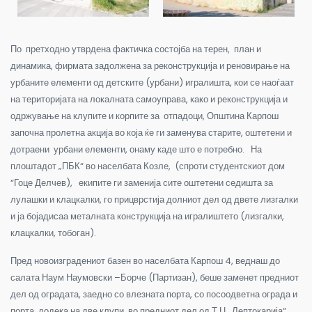
По претходно утврдена фактичка состојба на терен, план и
динамика, фирмата задолжена за реконструкција и реновирање на
урбаните елементи од детските (урбани) игралишта, кои се наоѓаат
на територијата на локалната самоуправа, како и реконструкција и
одржување на клупите и корпите за отпадоци, Општина Карпош
започна пролетна акција во која ќе ги заменува старите, оштетени и
дотраени урбани елементи, онаму каде што е потребно. На
плоштадот „ПБК“ во населбата Козле, (спроти студентскиот дом
“Гоце Делчев), екипите ги заменија сите оштетени седишта за
лулашки и клацкалки, го прицврстија долниот дел од двете лизгалки
и ја бојадисаа металната конструкција на игралиштето (лизгалки,
клацкалки, тобоган).
Пред новоизградениот базен во населбата Карпош 4, веднаш до
салата Наум Наумовски –Борче (Партизан), беше заменет предниот
дел од оградата, заедно со влезната порта, со посоодветна ограда и
порта, додека на две клупи, во предниот дел од Т.Ц „Лептокарија“,