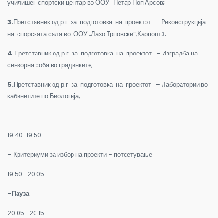
училишен спортски центар во ООУ Петар Поп Арсов
;
3.
Претставник од р.г за подготовка на проектот – Реконструкција
на спорската сала во ООУ „Лазо Трповски“,Карпош 3;
4.
Претставник од р.г за подготовка на проектот – Изградба на
сензорна соба во градинките;
5.
Претставник од р.г за подготовка на проектот – Лаборатории во
кабинетите по Биологија;
19:40-19:50
– Критериуми за избор на проекти – потсетување
19:50 -20:05
–
Пауза
20:05 -20:15