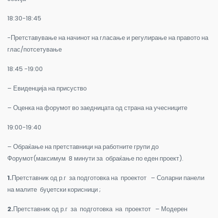
18:30-18:45
-Претставување на начинот на гласање и регулирање на правото на
глас/потсетување
18:45 -19:00
– Евиденција на присуство
– Оценка на форумот во заедницата од страна на учесниците
19:00-19:40
– Обраќање на претставници на работните групи до
Форумот(максимум 8 минути за обраќање по еден проект).
1.
Претставник од р.г за подготовка на проектот – Соларни панели
на малите буџетски корисници ;
2.
Претставник од р.г за подготовка на проектот – Модерен