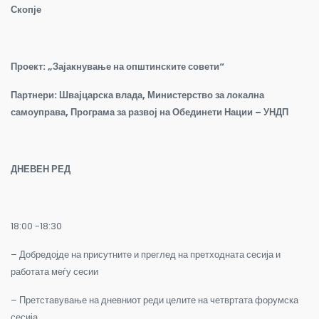
Скопје
Проект: „Зајакнување на општинските совети“
Партнери
:
Швајцарска влада, Министерство за локална
самоуправа, Програма за развој на Обединети Нации – УНДП
ДНЕВЕН РЕД
18:00 -18:30
– Добредојде на присутните и преглед на претходната сесија и
работата меѓу сесии
– Претставување на дневниот реди целите на четвртата форумска
сесија