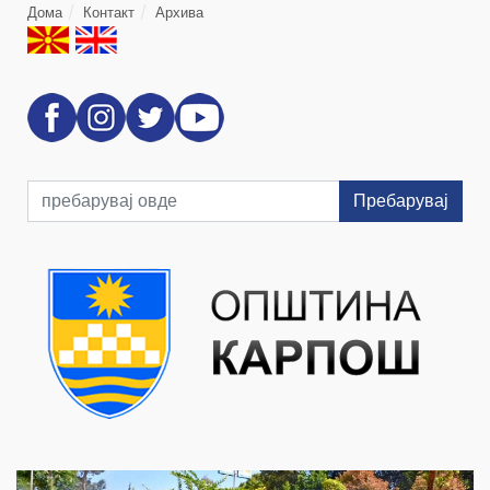
Дома
Контакт
Архива
Пребарувај