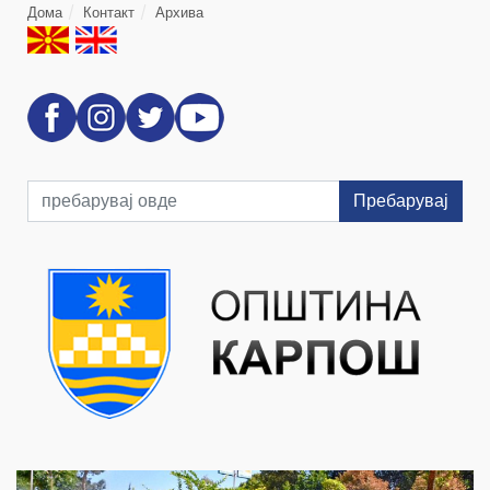
Дома
Контакт
Архива
Пребарувај