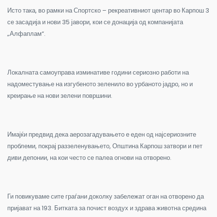
Исто така, во рамки на Спортско – рекреативниот центар во Карпош 3
се засадија и нови 35 јавори, кои се донација од компанијата
„Алфаплам“.
Локалната самоуправа изминативе години сериозно работи на
надоместување на изгубеното зеленило во урбаното јадро, но и
креирање на нови зелени површини.
Имајќи предвид дека аерозагадувањето е еден од најсериозните
проблеми, покрај раззеленувањето, Општина Карпош затвори и пет
диви депонии, на кои често се палеа огнови на отворено.
Ги повикуваме сите граѓани доколку забележат оган на отворено да
пријават на 193. Битката за почист воздух и здрава животна средина