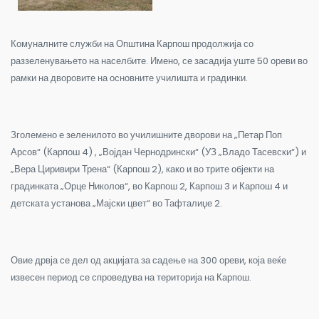
Комуналните служби на Општина Карпош продолжија со
раззеленувањето на населбите. Имено, се засадија уште 50 ореви во
рамки на дворовите на основните училишта и градинки.
Зголемено е зеленилото во училишните дворови на „Петар Поп
Арсов“ (Карпош 4) , „Војдан Чернодрински“ (УЗ „Владо Тасевски“) и
„Вера Циривири Трена“ (Карпош 2), како и во трите објекти на
градинката „Орце Николов“, во Карпош 2, Карпош 3 и Карпош 4 и
детската установа „Мајски цвет“ во Тафталиџе 2.
Овие дрвја се дел од акцијата за садење на 300 ореви, која веќе
извесен период се спроведува на територија на Карпош.