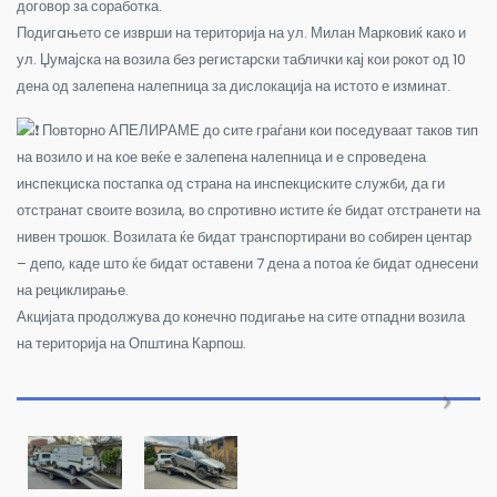
договор за соработка.
Подигaњето се изврши на територија на ул. Милан Марковиќ како и
ул. Џумајска на возила без регистарски таблички кај кои рокот од 10
дена од залепена налепница за дислокација на истото е изминат.
Повторно АПЕЛИРАМЕ до сите граѓани кои поседуваат таков тип
на возило и на кое веќе е залепена налепница и е спроведена
инспекциска постапка од страна на инспекциските служби, да ги
отстранат своите возила, во спротивно истите ќе бидат отстранети на
нивен трошок. Возилата ќе бидат транспортирани во собирен центар
– депо, каде што ќе бидат оставени 7 дена а потоа ќе бидат однесени
на рециклирање.
Акцијата продолжува до конечно подигање на сите отпадни возила
на територија на Општина Карпош.