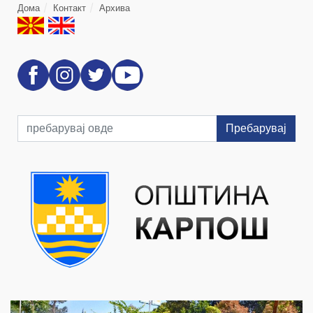
Дома
Контакт
Архива
Пребарувај