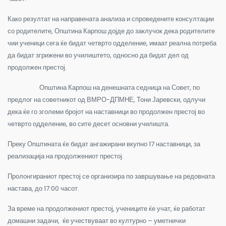
Како резултат на направената анализа и спроведените консултации
со родителите, Општина Карпош дојде до заклучок дека родителите
чии ученици сега ќе бидат четврто одделение, имаат реална потреба
да бидат згрижени во училиштето, односно да бидат дел од
продолжен престој.
Општина Карпош на денешната седница на Совет, по
предлог на советникот од ВМРО-ДПМНЕ, Тони Јаревски, одлучи
дека ќе го зголеми бројот на наставници во продолжен престој во
четврто одделение, во сите десет основни училишта.
Преку Општината ќе бидат ангажирани вкупно 17 наставници, за
реализација на продолжениот престој.
Пролонгираниот престој се организира по завршување на редовната
настава, до 17:00 часот.
За време на продолжениот престој, учениците ќе учат, ќе работат
домашни задачи, ќе учествуваат во културно – уметнички