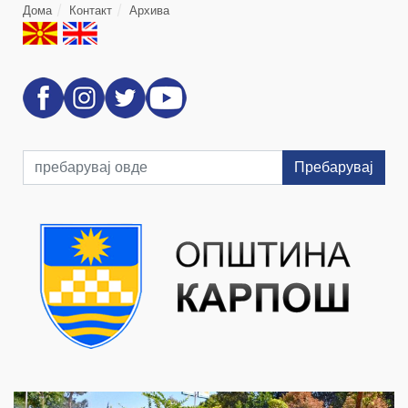
Дома
Контакт
Архива
Пребарувај