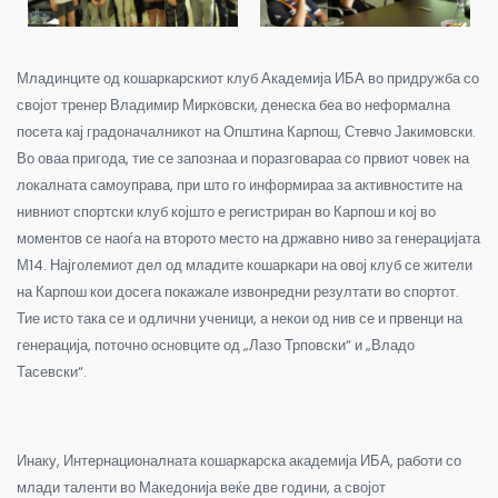
Младинците од кошаркарскиот клуб Академија ИБА во придружба со
својот тренер Владимир Мирковски, денеска беа во неформална
посета кај градоначалникот на Општина Карпош, Стевчо Јакимовски.
Во оваа пригода, тие се запознаа и поразговараа со првиот човек на
локалната самоуправа, при што го информираа за активностите на
нивниот спортски клуб којшто е регистриран во Карпош и кој во
моментов се наоѓа на второто место на државно ниво за генерацијата
М14. Најголемиот дел од младите кошаркари на овој клуб се жители
на Карпош кои досега покажале извонредни резултати во спортот.
Тие исто така се и одлични ученици, а некои од нив се и првенци на
генерација, поточно основците од „Лазо Трповски“ и „Владо
Тасевски“.
Инаку, Интернационалната кошаркарска академија ИБА, работи со
млади таленти во Македонија веќе две години, а својот