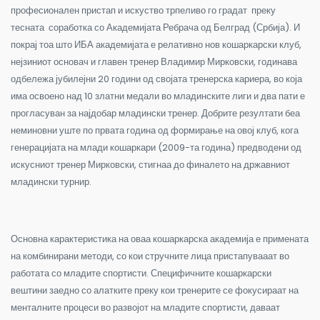
професионален пристап и искуство трпеливо го градат преку
тесната соработка со Академијата Ребрача од Белград (Србија). И
покрај тоа што ИБА академијата е релативно нов кошаркарски клуб,
нејзиниот основач и главен тренер Владимир Мирковски, годинава
одбележа јубилејни 20 години од својата тренерска кариера, во која
има освоено над 10 златни медали во младинските лиги и два пати е
прогласуван за најдобар младински тренер. Добрите резултати беа
неминовни уште по првата година од формирање на овој клуб, кога
генерацијата на млади кошаркари (2009-та година) предводени од
искусниот тренер Мирковски, стигнаа до финалето на државниот
младински турнир.
Основна карактеристика на оваа кошаркарска академија е примената
на комбинирани методи, со кои стручните лица пристапувааат во
работата со младите спортисти. Специфичните кошаркарски
вештини заедно со алатките преку кои тренерите се фокусираат на
менталните процеси во развојот на младите спортисти, даваат