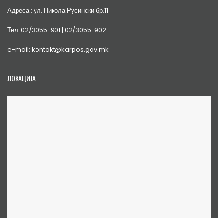
Адреса : ул. Никола Русински бр.11
Тел. 02/3055-901 | 02/3055-902
e-mail: kontakt@karpos.gov.mk
ЛОКАЦИЈА