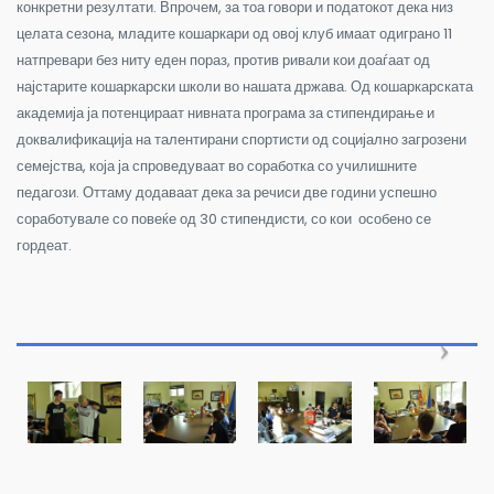
конкретни резултати. Впрочем, за тоа говори и податокот дека низ
целата сезона, младите кошаркари од овој клуб имаат одиграно 11
натпревари без ниту еден пораз, против ривали кои доаѓаат од
најстарите кошаркарски школи во нашата држава. Од кошаркарската
академија ја потенцираат нивната програма за стипендирање и
доквалификација на талентирани спортисти од социјално загрозени
семејства, која ја спроведуваат во соработка со училишните
педагози. Оттаму додаваат дека за речиси две години успешно
соработувале со повеќе од 30 стипендисти, со кои особено се
гордеат.