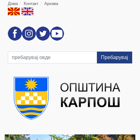
Дома
Контакт
Архива
Пребарувај