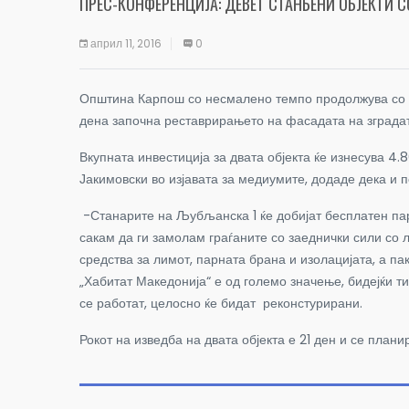
ПРЕС-КОНФЕРЕНЦИЈА: ДЕВЕТ СТАНБЕНИ ОБЈЕКТИ 
април 11, 2016
0
Општина Карпош со несмалено темпо продолжува со ре
дена започна реставрирањето на фасадата на зградата
Вкупната инвестиција за двата објекта ќе изнесува 4
Јакимовски во изјавата за медиумите, додаде дека и 
-Станарите на Љубљанска 1 ќе добијат бесплатен парк
сакам да ги замолам граѓаните со заеднички сили со 
средства за лимот, парната брана и изолацијата, а па
„Хабитат Македонија“ е од големо значење, бидејќи т
се работат, целосно ќе бидат реконстурирани.
Рокот на изведба на двата објекта е 21 ден и се план