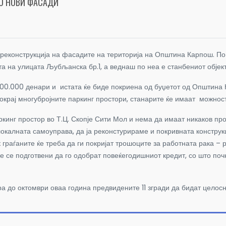
СО НОВИ ФАСАДИ
конструкција на фасадите на територија на Општина Карпош. По б
 на улицата Љубљанска бр.1, а веднаш по неа е станбениот објект
.800.000 денари и истата ќе биде покриена од буџетот од Општина
покрај многубројните паркинг простори, станарите ќе имаат можнос
инг простор во Т.Ц. Скопје Сити Мол и нема да имаат никаков про
локалната самоуправа, да ја реконстурираме и покривната конструк
к граѓаните ќе треба да ги покријат трошоците за работната рака –
ие се подготвени да го одобрат повеќегодишниот кредит, со што поч
ира до октомври оваа година предвидените 11 згради да бидат целос