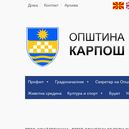
Дома
Контакт
Архива
Профил
Градоначалник
Секретар на Опш
Животна средина
Култура и спорт
Буџет
У