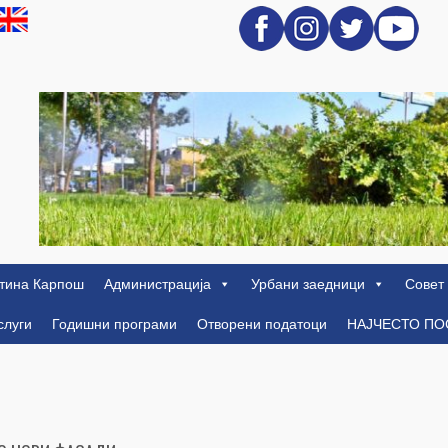
тина Карпош
Администрација
Урбани заедници
Совет
слуги
Годишни програми
Отворени податоци
НАЈЧЕСТО П