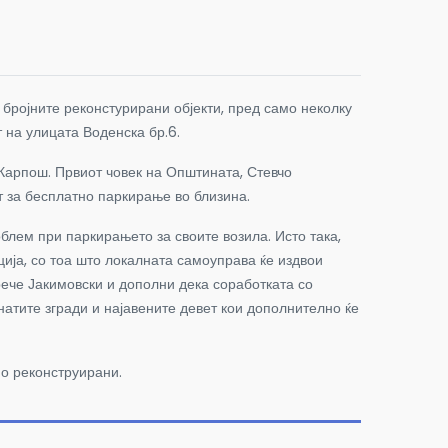
ројните реконстурирани објекти, пред само неколку
 на улицата Воденска бр.6.
 Карпош. Првиот човек на Општината, Стевчо
т за бесплатно паркирање во близина.
блем при паркирањето за своите возила. Исто така,
ција, со тоа што локалната самоуправа ќе издвои
 рече Јакимовски и дополни дека соработката со
натите згради и најавените девет кои дополнително ќе
но реконструирани.