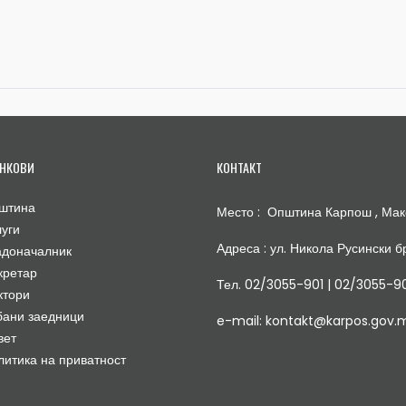
НКОВИ
КОНТАКТ
штина
Место : Општина Карпош , Мак
луги
Адреса : ул. Никола Русински бр
адоначалник
кретар
Тел. 02/3055-901 | 02/3055-9
ктори
бани заедници
e-mail: kontakt@karpos.gov.
вет
литика на приватност