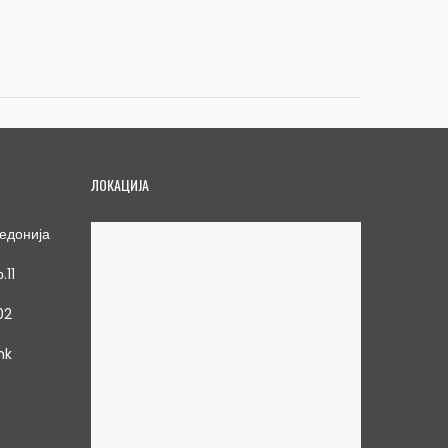
ЛОКАЦИЈА
едонија
.11
02
mk