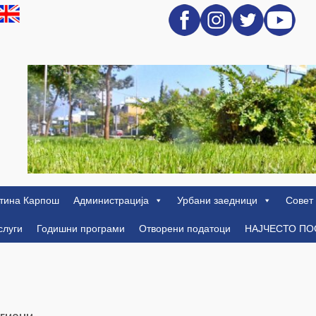
тина Карпош
Администрација
Урбани заедници
Совет
слуги
Годишни програми
Отворени податоци
НАЈЧЕСТО П