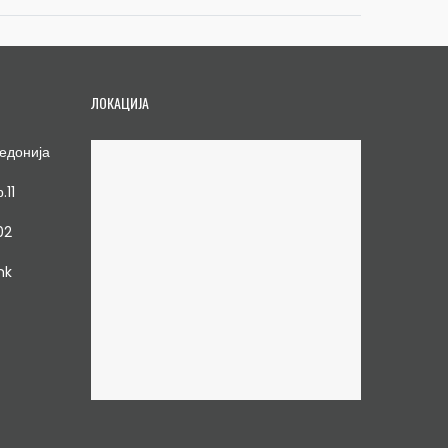
ЛОКАЦИЈА
едонија
.11
02
mk