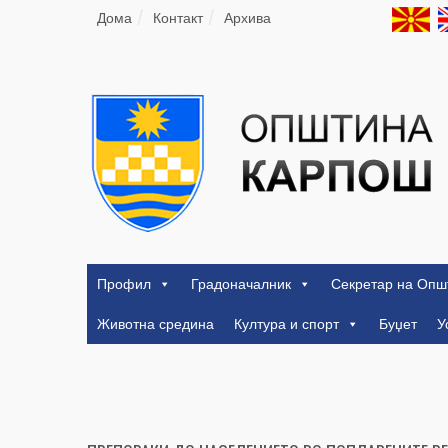
Дома
Контакт
Архива
Профил
Градоначалник
Секретар на Опш
Животна средина
Култура и спорт
Буџет
У