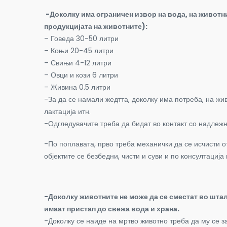
-Доколку има ограничен извор на вода, на животни
продукцијата на животните):
– Говеда 30-50 литри
– Коњи 20-45 литри
– Свињи 4-12 литри
– Овци и кози 6 литри
– Живина 0.5 литри
-За да се намали жедтта, доколку има потреба, на ж
лактација итн.
-Одгледувачите треба да бидат во контакт со надлежн
-По поплавата, прво треба механички да се исчисти о
објектите се безбедни, чисти и суви и по консултациј
-Доколку животните не може да се сместат во шта
имаат пристап до свежа вода и храна.
-Доколку се наиде на мртво животно треба да му се 