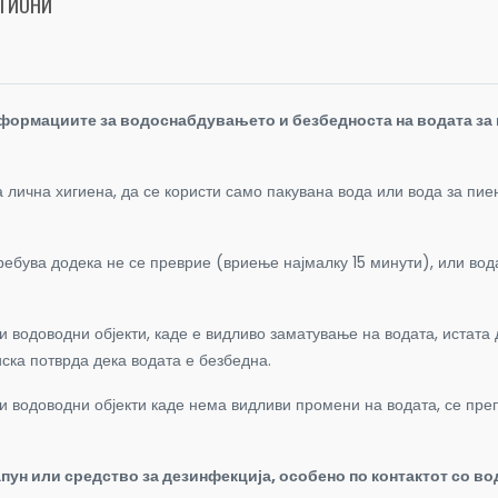
ЕГИОНИ
информациите за водоснабдувањето и безбедноста на водата за
 лична хигиена, да се користи само пакувана вода или вода за пиењ
требува додека не се преврие (вриење најмалку 15 минути), или вод
водоводни објекти, каде е видливо заматување на водата, истата д
ска потврда дека водата е безбедна.
 водоводни објекти каде нема видливи промени на водата, се пре
апун или средство за дезинфекција, особено по контактот со в