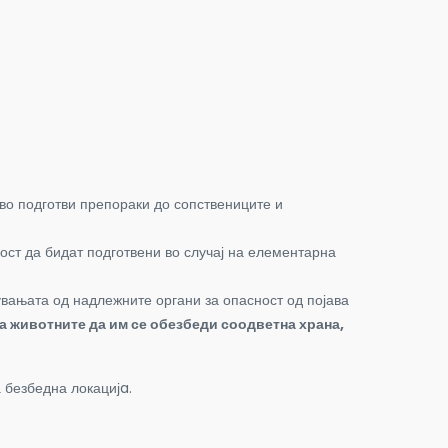
тво подготви препораки до сопствениците и
ст да бидат подготвени во случај на елементарна
увањата од надлежните органи за опасност од појава
а животните да им се обезбеди соодветна храна,
 безбедна локацијa.