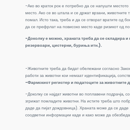
-Ако во краток рок е потребно да се напушти местото
место. Ако се во штала и се држат врзани, животните
помал. Исто така, треба и да се отворат вратите од 
да се префрлат на повисоко место каде ризикот од п
-Доколку е можно, храната треба да се складира и
резервоари, цистерни, буриња итн.).
-Животните треба да бидат обележани согласно Законо
работи за животни кои немаат идентификација, сопств
-Фармскиот регистер и податоците за животните да
-Доколку се најдат животни во поплавени подрачја, с
згрижат помладите животни. На истите треба што побр
даде да пијат дождовница). Храната може да се даде 
соодветни информации каде и како може да обезбедат