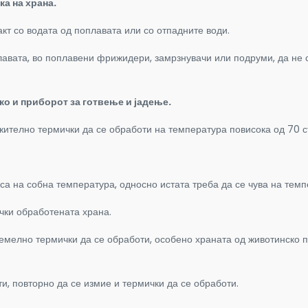
а на храна.
такт со водата од поплавата или со отпадните води.
плавата, во поплавени фрижидери, замрзнувачи или подруми, да не 
о и приборот за готвење и јадење.
лжително термички да се обработи на температура повисока од 70 
аса на собна температура, односно истата треба да се чува на тем
ички обработената храна.
мелно термички да се обработи, особено храната од животинско по
и, повторно да се измие и термички да се обработи.