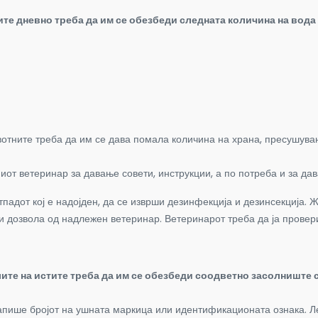
те дневно треба да им се обезбеди следната количина на вода 
ивотните треба да им се дава помала количина на храна, пресушув
иот ветеринар за давање совети, инструкции, а по потреба и за д
тпадот кој е надојден, да се изврши дезинфекција и дезинсекција. 
а и дозвола од надлежен ветеринар. Ветеринарот треба да ја провер
лите на истите треба да им се обезбеди соодветно засолниште 
запише бројот на ушната маркица или идентификационата ознака. Л