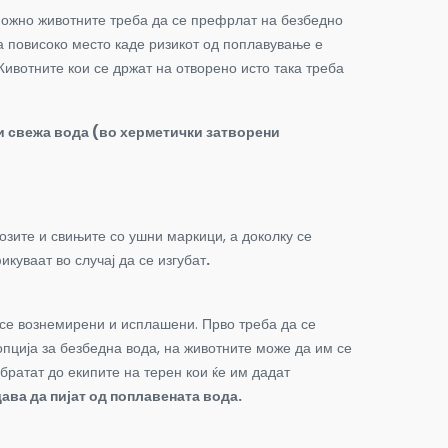
 можно животните треба да се префрлат на безбедно
на повисоко место каде ризикот од поплавување е
Животните кои се држат на отворено исто така треба
 и свежа вода (во херметички затворени
озите и свињите со ушни маркици, а доколку се
куваат во случај да се изгубат
.
а се вознемирени и исплашени. Прво треба да се
опција за безбедна вода, на животните може да им се
братат до екипите на терен кои ќе им дадат
дава да пијат од поплавената вода.