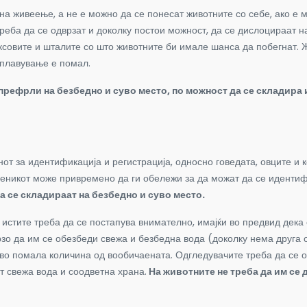
 на живеење, а не е можно да се понесат животните со себе, ако е
 треба да се одврзат и доколку постои можност, да се дислоцираат 
боксовите и шталите со што животните би имале шанса да побегнат. 
оплавување е помал.
 префрли на безбедно и суво место, по можност да се складира
т за идентификација и регистрација, односно говедата, овците и к
еникот може привремено да ги обележи за да можат да се идентифи
 се складираат на безбедно и суво место.
о истите треба да се постапува внимателно, имајќи во предвид дек
зо да им се обезбеди свежа и безбедна вода (доколку нема друга 
во помала количина од вообичаената. Одгледувачите треба да се о
 свежа вода и соодветна храна.
На животните не треба да им се 