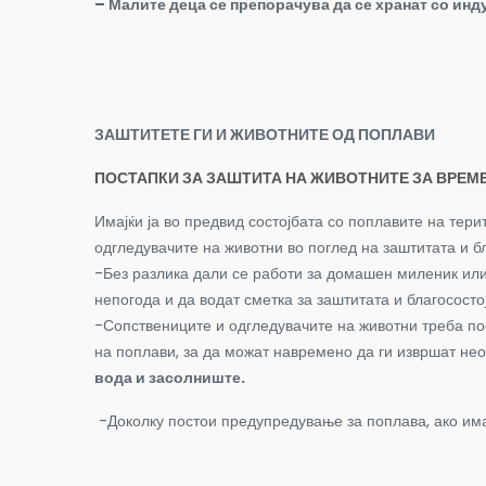
– Малите деца се препорачува да се хранат со инд
ЗАШТИТЕТЕ ГИ И ЖИВОТНИТЕ ОД ПОПЛАВИ
ПОСТАПКИ ЗА ЗАШТИТА НА ЖИВОТНИТЕ ЗА ВРЕМ
Имајќи ја во предвид состојбата со поплавите на тер
одгледувачите на животни во поглед на заштитата и б
-Без разлика дали се работи за домашен миленик или
непогода и да водат сметка за заштитата и благососто
-Сопствениците и одгледувачите на животни треба по
на поплави, за да можат навремено да ги извршат нео
вода и засолниште.
-Доколку постои предупредување за поплава, ако има