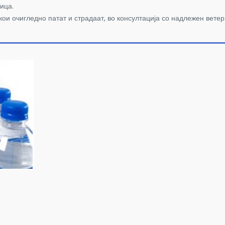
лица.
кои очигледно патат и страдаат, во консултација со надлежен ветер