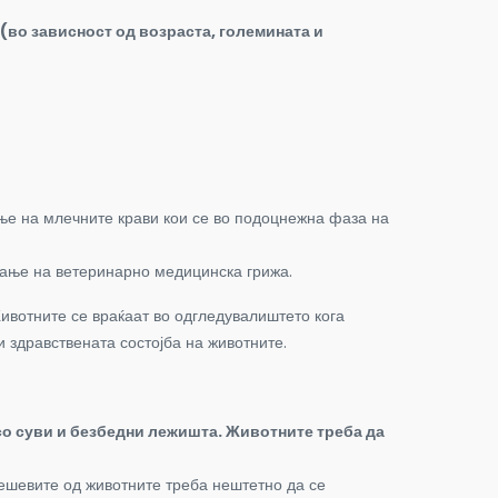
(во зависност од возраста, големината и
ање на млечните крави кои се во подоцнежна фаза на
авање на ветеринарно медицинска грижа.
Животните се враќаат во одгледувалиштето кога
и здравствената состојба на животните.
со суви и безбедни лежишта. Животните треба да
ешевите од животните треба нештетно да се