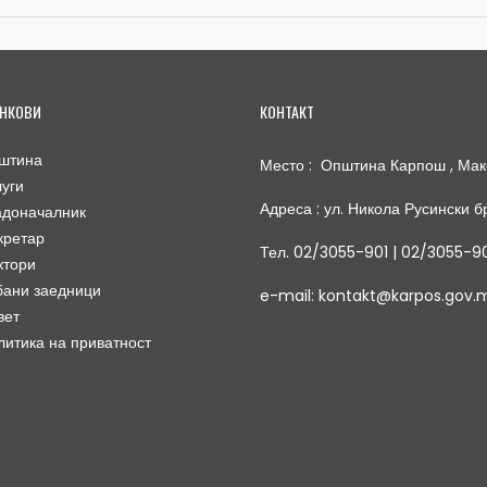
НКОВИ
КОНТАКТ
штина
Место : Општина Карпош , Мак
луги
Адреса : ул. Никола Русински бр
адоначалник
кретар
Тел. 02/3055-901 | 02/3055-9
ктори
бани заедници
e-mail: kontakt@karpos.gov.
вет
литика на приватност