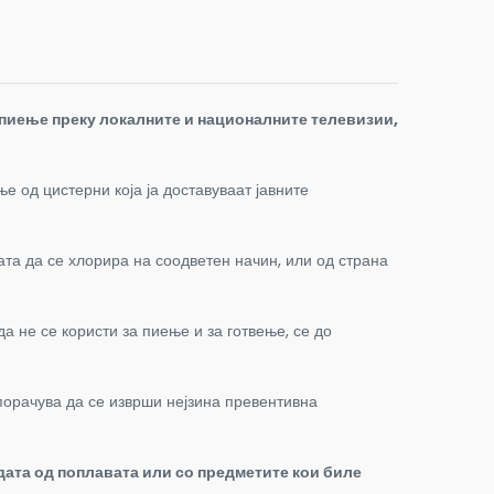
 пиење преку локалните и националните телевизии,
е од цистерни која ја доставуваат јавните
ата да се хлорира на соодветен начин, или од страна
а не се користи за пиење и за готвење, се до
порачува да се изврши нејзина превентивна
одата од поплавата или со предметите кои биле