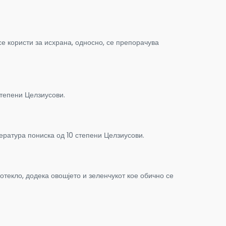
се користи за исхрана, односно, се препорачува
степени Целзиусови.
пература пониска од 10 степени Целзиусови.
текло, додека овошјето и зеленчукот кое обично се