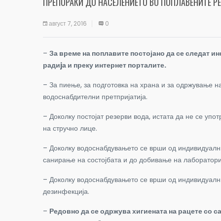
ПРЕПОРАКИ ДО НАСЕЛЕНИЕТО ВО ПОПЛАВЕНИТЕ Р
август 7, 2016
0
–
За време на поплавите постојано да се следат 
радиjа и преку интернет порталите.
– За пиење, за подготовка на храна и за одржување на
водоснабдителни претпријатија.
– Доколку постојат резерви вода, истата да не се упо
на стручно лице.
– Доколку водоснабдувањето се врши од индивидуални 
санирање на состојбата и до добивање на лаборатори
– Доколку водоснабдувањето се врши од индивидуални
дезинфекција.
–
Редовно да се одржува хигиената на рацете со с