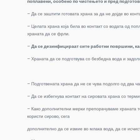
поплавени, особено по чистењето и пред подготовк
– Да се заштити готовата храна за да не дојде во кон
– Целата храна која била во контакт со водата од по
храната да се фрли.
–
Да се дезинфицираат сите работни површини, как
– Храната да се подготвува со безбедна вода и задо
– Подготвената храна да не се чува подолго од два ч
– Да се избегнува контакт на сировата храна со терм
– Како дополнителни мерки препорачуваме храната те
користи сирово, сега
дополнително да се измие во млака вода, да се исчист