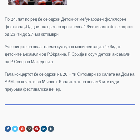
По 24. пат по ред ќе се одржи Детскиот меѓународен фолклорен
фестивал „Од цвет на цвет со оро и песна“. Фестивалот ќе се одржи
од 23-ти до 27-ми октомври.
Учесниците на оваа голема културна манифестација ќе бидат
детските ансамбли од Р.Украина, Р.Србија и осум детски ансамбли
од Р.Северна Македонија.
Гала концертот ќе се одржи на 26 – ти Октомври во салата на Дом на
АРМ, со почеток во 18 часот. Квалитетот на ансамблите нуди
преубава фестивалска вечер.