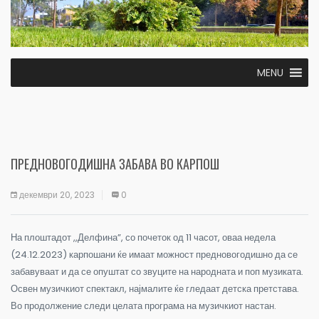
MENU
ПРЕДНОВОГОДИШНА ЗАБАВА ВО КАРПОШ
декември 20, 2023
0
На плоштадот ,,Делфина”, со почеток од 11 часот, оваа недела
(24.12.2023) карпошани ќе имаат можност предновогодишно да се
забавуваат и да се опуштат со звуците на народната и поп музиката.
Освен музичкиот спектакл, најмалите ќе гледаат детска претстава.
Во продолжение следи целата програма на музичкиот настан.