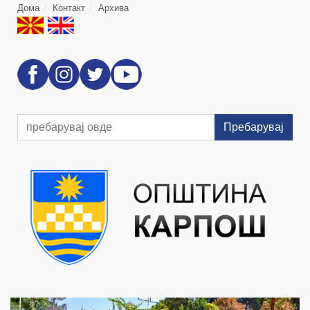
Дома
Контакт
Архива
Пребарувај