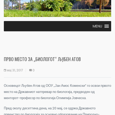
MENU
ПРВО МЕСТО ЗА „БИОЛОГОТ“ ЉУБЕН АТОВ
мај 31, 2017
0
Основецот Љубен Атов од ООУ „Јан Амос Коменски” го освои првото
место на Државниот натпревар по биологија, предводен од
менторот-професор по биологија Олимпија Јовческа.
Пред околу десеттина дена, на 20 мај, се одржа Државното
првенство по биологија за основно образование на Природно-