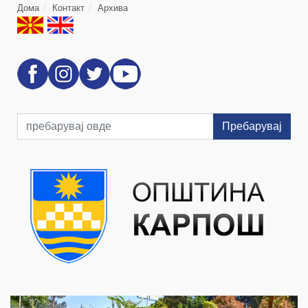
Дома
Контакт
Архива
Пребарувај