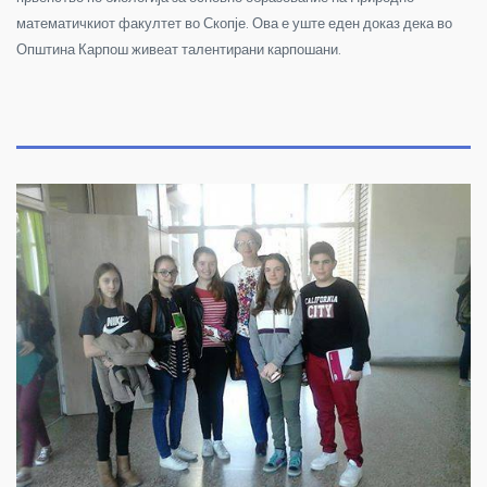
математичкиот факултет во Скопје. Ова е уште еден доказ дека во
Општина Карпош живеат талентирани карпошани.