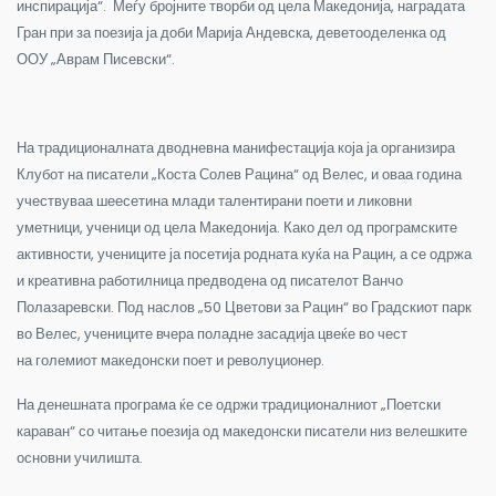
инспирација“. Меѓу бројните творби од цела Македонија, наградата
Гран при за поезија ја доби Марија Андевска, деветооделенка од
ООУ „Аврам Писевски“.
На традиционалната дводневна манифестација која ја организира
Клубот на писатели „Коста Солев Рацина“ од Велес, и оваа година
учествуваа шеесетина млади талентирани поети и ликовни
уметници, ученици од цела Македонија. Како дел од програмските
активности, учениците ја посетија родната куќа на Рацин, а се одржа
и креативна работилница предводена од писателот Ванчо
Полазаревски. Под наслов „50 Цветови за Рацин“ во Градскиот парк
во Велес, учениците вчера поладне засадија цвеќе во чест
на големиот македонски поет и револуционер.
На денешната програма ќе се одржи традиционалниот „Поетски
караван“ со читање поезија од македонски писатели низ велешките
основни училишта.