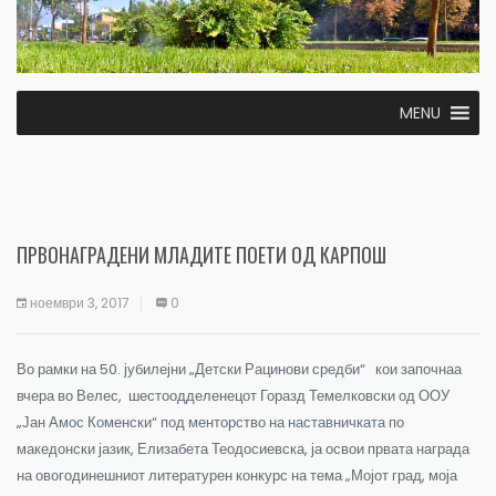
MENU
ПРВОНАГРАДЕНИ МЛАДИТЕ ПОЕТИ ОД КАРПОШ
ноември 3, 2017
0
Во рамки на 50. јубилејни „Детски Рацинови средби“ кои започнаа
вчера во Велес, шестоодделенецот Горазд Темелковски од ООУ
„Јан Амос Коменски“ под менторство на наставничката по
македонски јазик, Елизабета Теодосиевска, ја освои првата награда
на овогодинешниот литературен конкурс на тема „Мојот град, моја