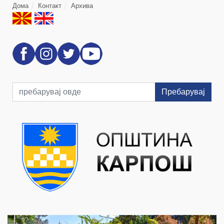
Дома
Контакт
Архива
Пребарувај