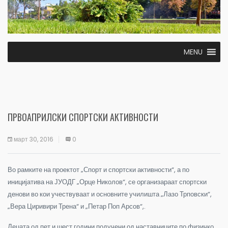
MENU
ПРВОАПРИЛСКИ СПОРТСКИ АКТИВНОСТИ
март 30, 2016
0
Во рамките на проектот „Спорт и спортски активности“, а по
иницијатива на ЈУОДГ „Орце Николов“, се организараат спортски
денови во кои учествуваат и основните училишта „Лазо Трповски“,
„Вера Циривири Трена“ и „Петар Поп Арсов“,.
Децата од пет и шест години подучени од наставниците по физичко