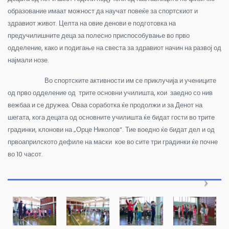
образование имаат можност да научат повеќе за спортскиот и
здравиот живот. Целта на овие денови е подготовка на
предучилишните деца за полесно приспособување во прво
одделение, како и подигање на свеста за здравиот начин на развој од
најмали нозе.
Во спортските активности им се приклучија и учениците
од прво одделение од трите основни училишта, кои
заедно со нив
вежбаа и се дружеа. Оваа соработка ќе продолжи и за Денот на
шегата, кога децата од основните училишта ќе бидат гости во трите
градинки, клонови на „Орце Николов“. Тие воедно ќе бидат дел и од
првоаприлското дефиле на маски кое во сите три градинки ќе почне
во 10 часот.