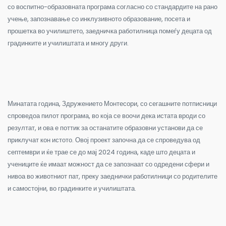
со воспитно-образовната програма согласно со стандардите на рано
учење, запознавање со инклузивното образование, посета и
прошетка во училиштето, заедничка работилница помеѓу децата од
градинките и училиштата и многу други.
Минатата година, Здружението Монтесори, со сегашните потписници
спроведоа пилот програма, во која се воочи дека истата вроди со
резултат, и ова е поттик за останатите образовни установи да се
приклучат кон истото. Овој проект започна да се спроведува од
септември и ќе трае се до мај 2024 година, каде што децата и
учениците ќе имаат можност да се запознаат со одредени сфери и
нивоа во животниот пат, преку заеднички работилници со родителите
и самостојни, во градинките и училиштата.