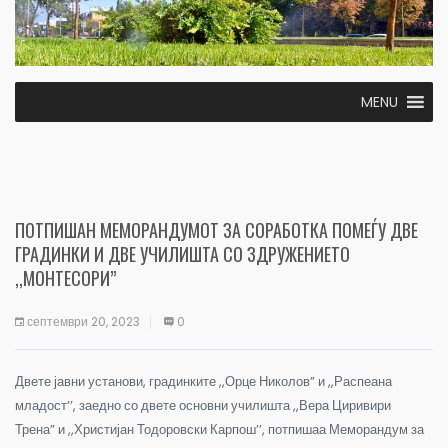
MENU
ПОТПИШАН МЕМОРАНДУМОТ ЗА СОРАБОТКА ПОМЕЃУ ДВЕ
ГРАДИНКИ И ДВЕ УЧИЛИШТА СО ЗДРУЖЕНИЕТО
,,МОНТЕСОРИ”
септември 20, 2023
0
Двете јавни установи, градинките ,,Орце Николов” и ,,Распеана
младост’’, заедно со двете основни училишта ,,Вера Циривири
Трена” и ,,Христијан Тодоровски Карпош’’, потпишаа Меморандум за