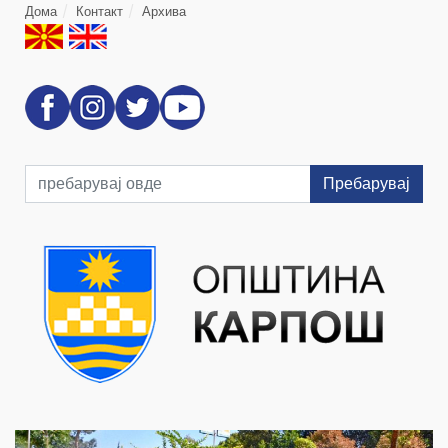
Дома
Контакт
Архива
Пребарувај