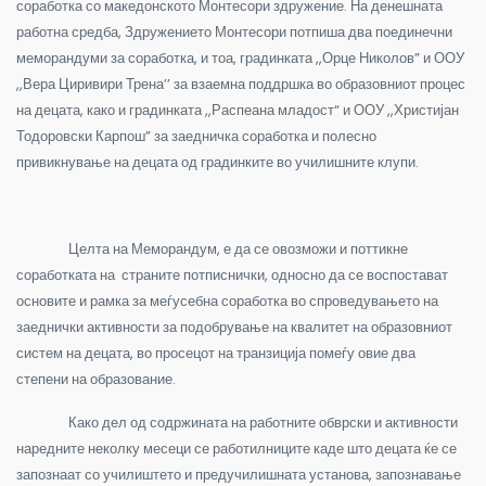
соработка со македонското Монтесори здружение. На денешната
работна средба, Здружението Монтесори потпиша два поединечни
меморандуми за соработка, и тоа, градинката ,,Орце Николов” и ООУ
,,Вера Циривири Трена’’ за взаемна поддршка во образовниот процес
на децата, како и градинката ,,Распеана младост“ и ООУ ,,Христијан
Тодоровски Карпош” за заедничка соработка и полесно
привикнување на децата од градинките во училишните клупи.
Целта на Меморандум, е да се овозможи и поттикне
соработката на страните потписнички, односно да се воспостават
основите и рамка за меѓусебна соработка во спроведувањето на
заеднички активности за подобрување на квалитет на образовниот
систем на децата, во просецот на транзиција помеѓу овие два
степени на образование.
Како дел од содржината на работните обврски и активности
наредните неколку месеци се работилниците каде што децата ќе се
запознаат со училиштето и предучилишната установа, запознавање