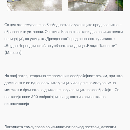
Со цел зголемување на безбедноста на учениците пред воспитно –
образовните установи, Општина Карпош постави два нови „лежечки
полицајци“, на улицата „Дрезденска“ пред основното училиште
„Војдан Чернодрински“, во урбаната заедница „Владо Тасевски“
(Млечен).
На овој потег, неодамна се промени и сообраќајниот режим, при што
доминантни се еднонасочните улици, чија цел е намалување на
метежот и брзината на движење на учесниците во сообраќајот. Се
поставија нови 300 собраќајни знаци, како и хоризонтална
сигнализација.
Локалната самоуправа во изминатиот период постави „лежечки