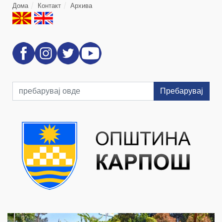
Дома
Контакт
Архива
Пребарувај