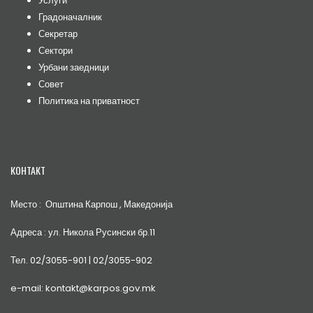
Услуги
Градоначалник
Секретар
Сектори
Урбани заедници
Совет
Политика на приватност
КОНТАКТ
Место : Општина Карпош , Македонија
Адреса : ул. Никола Русински бр.11
Тел. 02/3055-901 | 02/3055-902
e-mail: kontakt@karpos.gov.mk