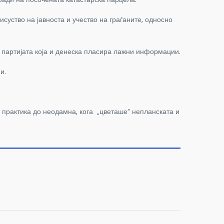
суство на јавноста и учество на граѓаните, односно
партијата која и денеска пласира лажни информации.
и.
практика до неодамна, кога „цветаше“ непланската и