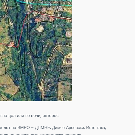
вна цел или во нечиј интерес.
паролот на ВМРО – ДПМНЕ, Димче Арсовски. Исто така,
ради на посочената катастарска парцела.