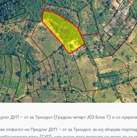
ог ДУП – от за Трнодол (Градска четврт Ј03 Блок 7) е со лукрати
 во опфатот на Предлог ДУП – от за Трнодол, за кој зборува порт
урбанистички план (ГУП), што значи дека воопшто не може да се г