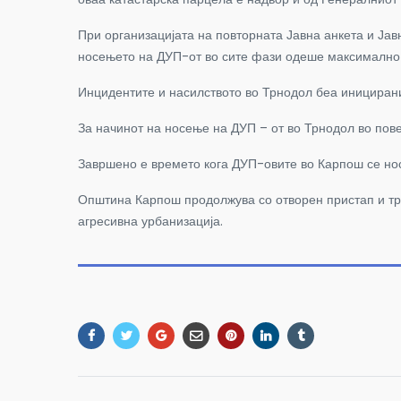
При организацијата на повторната Јавна анкета и Јав
носењето на ДУП-от во сите фази одеше максимално
Инцидентите и насилството во Трнодол беа инициран
За начинот на носење на ДУП – от во Трнодол во пове
Завршено е времето кога ДУП-овите во Карпош се носе
Општина Карпош продолжува со отворен пристап и тр
агресивна урбанизација.