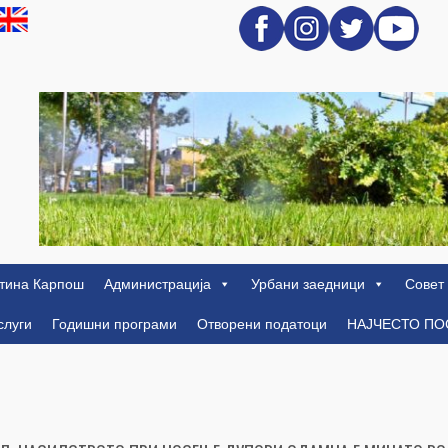
тина Карпош
Администрација
Урбани заедници
Совет
слуги
Годишни програми
Отворени податоци
НАЈЧЕСТО П