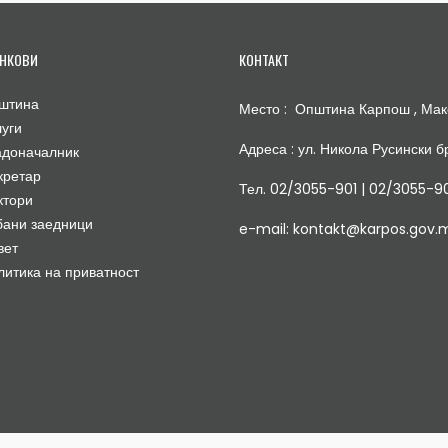
НКОВИ
КОНТАКТ
штина
Место : Општина Карпош , Мак
луги
Адреса : ул. Никола Русински бр
адоначалник
кретар
Тел. 02/3055-901 | 02/3055-9
ктори
бани заедници
e-mail: kontakt@karpos.gov.
вет
литика на приватност