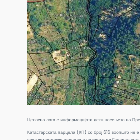
Целосна лага е информацијата декa носењето на Предл
Катастарската парцела (КП) со број 616 воопшто не е
оваа катастарска парцела е надвор и од Генералниот 