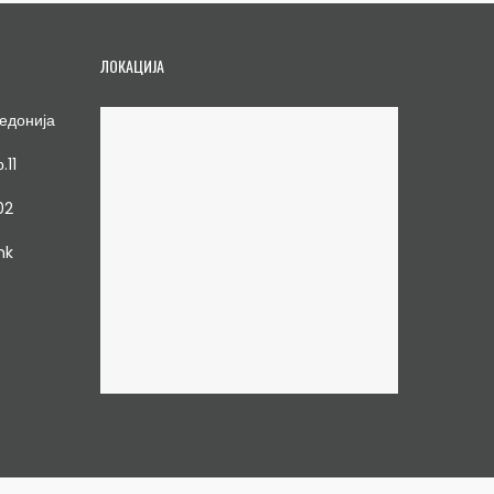
ЛОКАЦИЈА
едонија
.11
02
mk