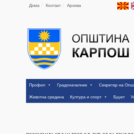
Дома
Контакт
Архива
Профил
Градоначалник
Секретар на Опш
Животна средина
Култура и спорт
Буџет
У