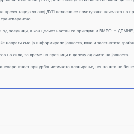
на презентација за овој ДУП целосно се почитуваше начелото на при
 транспарентно.
и од поединци, а кон целиот настан се приклучи и ВМРО – ДПМНЕ, 
ќе наврати сме ја информирале јавноста, како и засегнатите граѓан
а на сила, за време на празници и далеку од очите на јавноста.
анспарентност при урбанистичкото планирање, нешто што не беше 