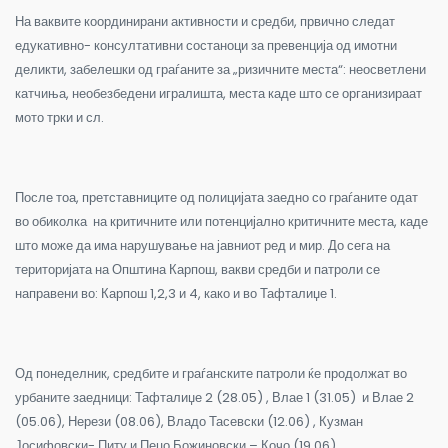
На ваквите координирани активности и средби, првично следат
едукативно- консултативни состаноци за превенција од имотни
деликти, забелешки од граѓаните за „ризичните места“: неосветлени
катчиња, необезбедени игралишта, места каде што се организираат
мото трки и сл.
После тоа, претставниците од полицијата заедно со граѓаните одат
во обиколка на критичните или потенцијално критичните места, каде
што може да има нарушување на јавниот ред и мир. До сега на
територијата на Општина Карпош, вакви средби и патроли се
направени во: Карпош 1,2,3 и 4, како и во Тафталиџе 1.
Од понеделник, средбите и граѓанските патроли ќе продолжат во
урбаните заедници: Тафталиџе 2 (28.05) , Влае 1 (31.05) и Влае 2
(05.06), Нерези (08.06), Владо Тасевски (12.06) , Кузман
Јосифовски- Питу и Пецо Божиновски – Кочо (19.06),