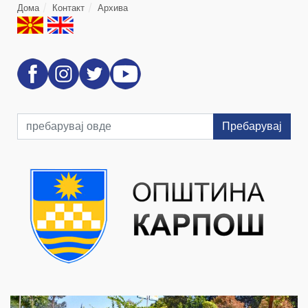
Дома
Контакт
Архива
Пребарувај