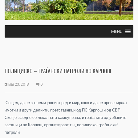
MENU
ПОЛИЦИСКО – ГРАЃАНСКИ ПАТРОЛИ ВО КАРПОШ
мај 23, 2018
0
Со цел, да се зголеми јавниот ред и мир, како и да се превенираат
имотни и други деликти, претставници од ПС Карпош и од СВР
Скопје, заедно со локалната самоуправа, и граѓаните од урбаните
заедници во Карпош, организираат т.н „полициско-граѓански“
патроли.