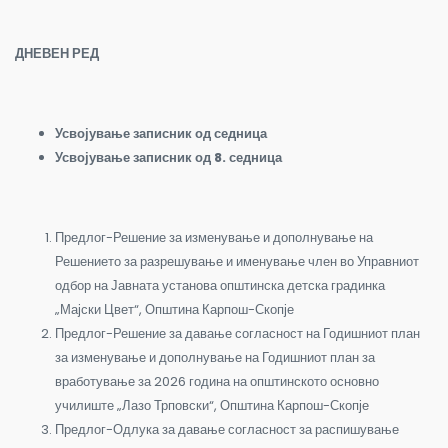
ДНЕВЕН РЕД
Усвојување записник од
седница
Усвојување записник од
8
. седница
Предлог-Решение за изменување и дополнување на
Решението за разрешување и именување член во Управниот
одбор на Јавната установа општинска детска градинка
„Мајски Цвет“, Општина Карпош-Скопје
Предлог-Решение за давање согласност на Годишниот план
за изменување и дополнување на Годишниот план за
вработување за 2026 година на општинското основно
училиште „Лазо Трповски“, Општина Карпош-Скопје
Предлог-Одлука за давање согласност за распишување