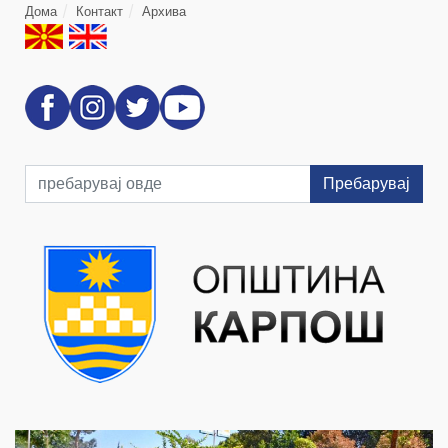
Дома
Контакт
Архива
Пребарувај