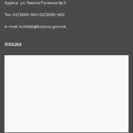
Адреса : ул. Никола Русински бр.11
Тел. 02/3055-901 | 02/3055-902
e-mail: kontakt@karpos.gov.mk
ЛОКАЦИЈА