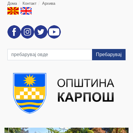
Дома
Контакт
Архива
Пребарувај