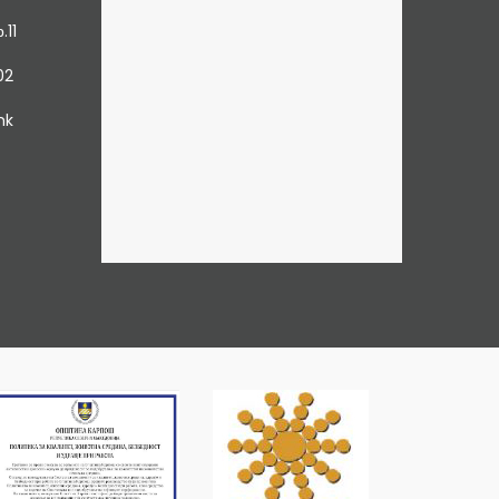
.11
02
mk