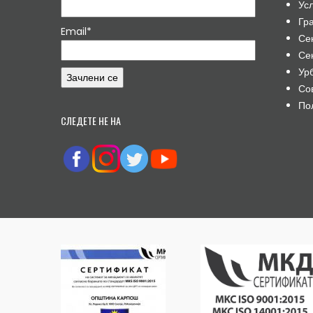
Ус
Гр
Email*
Се
Се
Ур
Со
По
СЛЕДЕТЕ НЕ НА