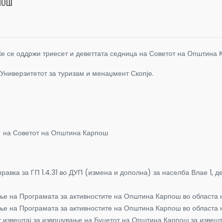
ПОШ
 ќе се оддржи триесет и деветтата седница на Советот на Општина 
Универзитетот за туризам и менаџмент Скопје.
ага следниот
) на Советот на Општина Карпош
авка за ГП 1.4.31 во ДУП (измена и дополна) за населба Влае 1, д
 на Програмата за активностите на Општина Карпош во областа н
е на Програмата за активностите на Општина Карпош во областа н
 извештај за извршување на Буџетот на Општина Карпош за извешта