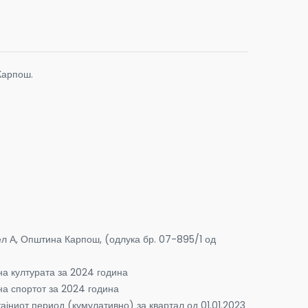
Карпош.
ел А, Општина Карпош, (одлука бр. 07-895/1 од
а културата за 2024 година
а спортот за 2024 година
јниот период (кумулативно) за квартал од 01.01.2023