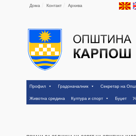
Дома
Контакт
Архива
Профил
Градоначалник
Секретар на Опш
Животна средина
Култура и спорт
Буџет
У