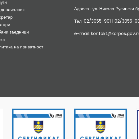
луги
Адреса : ул. Никола Русински бр
адоначалник
кретар
Тел. 02/3055-901 | 02/3055-9
ктори
бани заедници
e-mail: kontakt@karpos.gov.
вет
литика на приватност