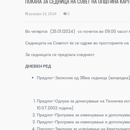
ПОКАНА ЗА СЕДНИЦА НА СОВЕТ НА ОПШТИНА КАР
јануари 22, 2024
0
Во четврток (25.01.12024) со почеток во 09.00 часот
Седницата на Советот ќе се одржи во просториите на 
За седницата се предл
ДНЕВЕН РЕД
Предлог-Записник од 38ма седница (вонредна
Предлог-Одлука за донесување на Техничка испр
10.07.2002 година)
Предлог-Програма за изменување и дополнување
Предлог-Програма за изменување и дополнувањ
Предлог-Заклучок за усвојување на Кварталниот