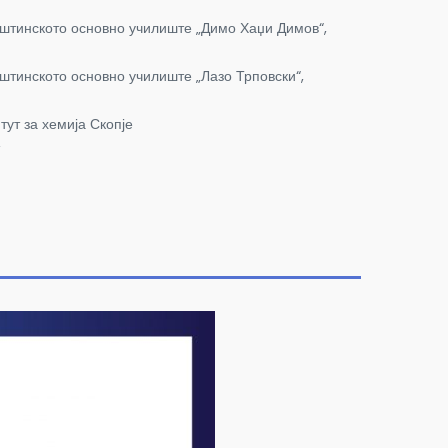
штинското основно училиште „Димо Хаџи Димов“,
тинското основно училиште „Лазо Трповски“,
ут за хемија Скопје