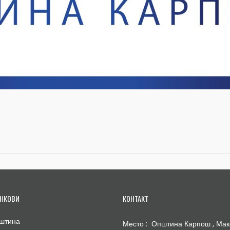
НКОВИ
КОНТАКТ
штина
Место : Општина Карпош , Мак