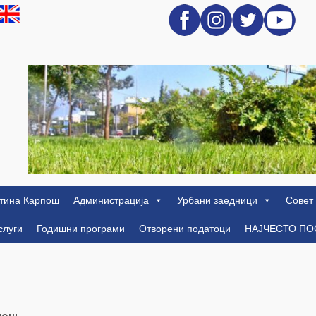
тина Карпош
Администрација
Урбани заедници
Совет
слуги
Годишни програми
Отворени податоци
НАЈЧЕСТО П