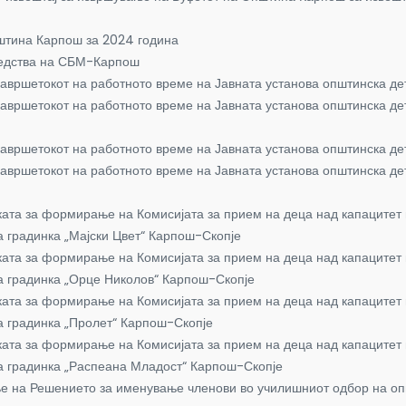
штина Карпош за 2024 година
редства на СБМ-Карпош
завршетокот на работното време на Јавната установа општинска де
завршетокот на работното време на Јавната установа општинска д
завршетокот на работното време на Јавната установа општинска де
завршетокот на работното време на Јавната установа општинска д
ата за формирање на Комисијата за прием на деца над капацитет 
а градинка „Мајски Цвет“ Карпош-Скопје
ата за формирање на Комисијата за прием на деца над капацитет 
ка градинка „Орце Николов“ Карпош-Скопје
ата за формирање на Комисијата за прием на деца над капацитет 
а градинка „Пролет“ Карпош-Скопје
ата за формирање на Комисијата за прием на деца над капацитет 
ка градинка „Распеана Младост“ Карпош-Скопје
 на Решението за именување членови во училишниот одбор на опш