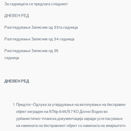
За седницата се предлага следниот
ДНЕВЕН РЕД
Разгледување Записник од 33та седница
Разгледување Записник од 34 седница
Разгледување Записник од 35
седница
ДНЕВЕН РЕД
Предлог-Одлука за утврдување на вклопување на бесправен
објект изграден на КПбр.646/57 КО Долно Водно во
урбанистичко-планска документација заради усогласување
на намената на бесправниот објект со намената на земјиштето