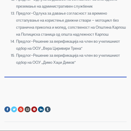
преземање на административен службеник
Предлог-Одлука за давање согласност за времено
отстапување на користење движни ствари – мотоцикл без
странична приколка и мопед, сопственост на Општина Карпош
на Полициска станица од општа надлежност Карпош
Предлог-Решение за верификација на член во училишниот
одбор на ООУ „Вера Циривири Трена“
Предлог-Решение за верификација на член во училишниот
одбор на ООУ „Димо Хаџи Димов“