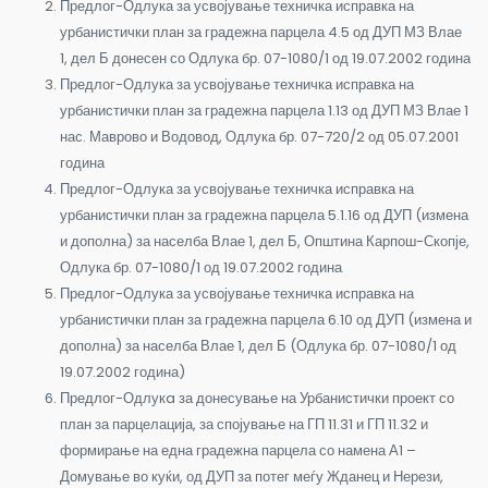
Предлог-Одлука за усвојување техничка исправка на
урбанистички план за градежна парцела 4.5 од ДУП МЗ Влае
1, дел Б донесен со Одлука бр. 07-1080/1 од 19.07.2002 година
Предлог-Одлука за усвојување техничка исправка на
урбанистички план за градежна парцела 1.13 од ДУП МЗ Влае 1
нас. Маврово и Водовод, Одлука бр. 07-720/2 од 05.07.2001
година
Предлог-Одлука за усвојување техничка исправка на
урбанистички план за градежна парцела 5.1.16 од ДУП (измена
и дополна) за населба Влае 1, дел Б, Општина Карпош-Скопје,
Одлука бр. 07-1080/1 од 19.07.2002 година
Предлог-Одлука за усвојување техничка исправка на
урбанистички план за градежна парцела 6.10 од ДУП (измена и
дополна) за населба Влае 1, дел Б (Одлука бр. 07-1080/1 од
19.07.2002 година)
Предлог-Одлукa за донесување на Урбанистички проект со
план за парцелација, за спојување на ГП 11.31 и ГП 11.32 и
формирање на една градежна парцела со намена А1 –
Домување во куќи, од ДУП за потег меѓу Жданец и Нерези,