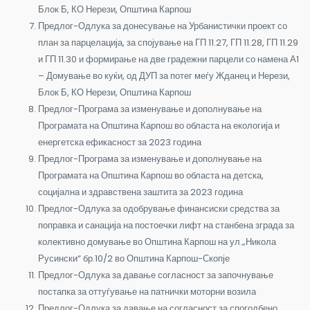
Блок Б, КО Нерези, Општина Карпош
Предлог-Одлука за донесување на Урбанистички проект со
план за парцелација, за спојување на ГП 11.27, ГП 11.28, ГП 11.29
и ГП 11.30 и формирање на две градежни парцели со намена А1
– Домување во куќи, од ДУП за потег меѓу Жданец и Нерези,
Блок Б, КО Нерези, Општина Карпош
Предлог-Програма за изменување и дополнување на
Програмата на Општина Карпош во областа на екологија и
енергетска ефикасност за 2023 година
Предлог-Програма за изменување и дополнување на
Програмата на Општина Карпош во областа на детска,
социјална и здравствена заштита за 2023 година
Предлог-Одлука за одобрување финансиски средства за
поправка и санација на постоечки лифт на станбена зграда за
колективно домување во Општина Карпош на ул.„Никола
Русински“ бр.10/2 во Општина Карпош-Скопје
Предлог-Одлука за давање согласност за започнување
постапка за оттуѓување на патнички моторни возила
Предлог-Одлука за давање на согласност за спогодбено