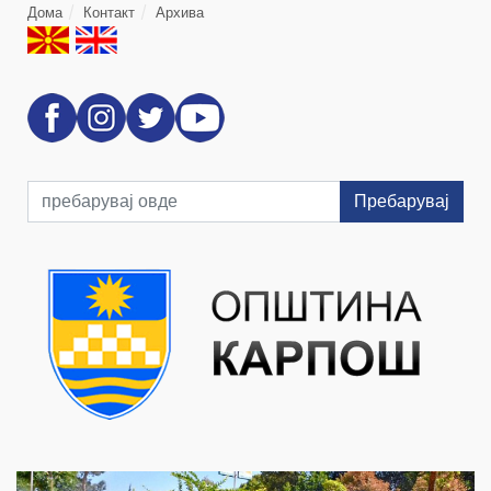
Дома
Контакт
Архива
Пребарувај