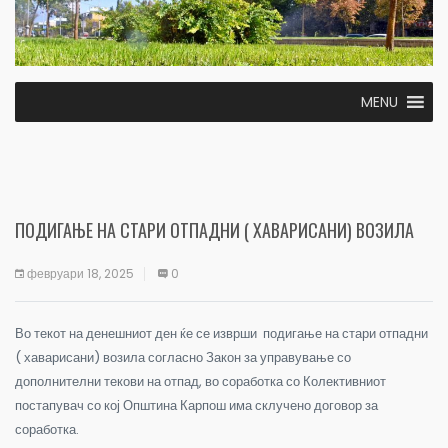
MENU
ПОДИГАЊЕ НА СТАРИ ОТПАДНИ ( ХАВАРИСАНИ) ВОЗИЛА
февруари 18, 2025
0
Во текот на денешниот ден ќе се изврши подигање на стари отпадни
( хаварисани) возила согласно Закон за управување со
дополнителни текови на отпад, во соработка со Колективниот
постапувач со кој Општина Карпош има склучено договор за
соработка.