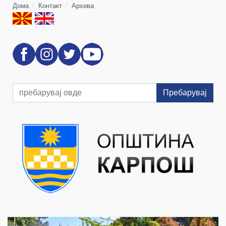
Дома
Контакт
Архива
Пребарувај