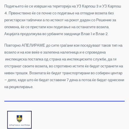
Подигњето ќе се изврши на територија на УЗ Карпош 3 и УЗ Карпош
4. Првенствено ќе се почне со подигање на отпадни возила без
регистарски таблички а по истекот на рокот даден со Решение за
опомена, ќе се пристапи кон подигање на останатите возила.
Акцијата продолжува во урбаните заедници Влае 1 и Влае 2.
Повторно АПЕЛИРАМЕ до сите граѓани кои поседуваат таков тип на
возило и на кое веќе е залепена налепница и е спроведена
инспекциска постапка од страна на инспекциските служби, да ги
отстранат своите возила, во спротивно истите ќе бидат остранети на
нивен трошок. Возилата ќе бидат транспортирани во собирен центар
– депо, каде што ќе бидат оставени 7 дена а потоа ќе бидат однесени
на рециклирање.