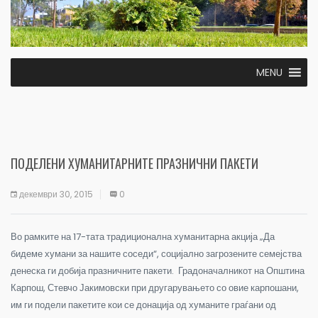
MENU
ПОДЕЛЕНИ ХУМАНИТАРНИТЕ ПРАЗНИЧНИ ПАКЕТИ
декември 30, 2015
0
Во рамките на 17-тата традиционална хуманитарна акција „Да
бидеме хумани за нашите соседи“, социјално загрозените семејства
денеска ги добија празничните пакети. Градоначалникот на Општина
Карпош, Стевчо Јакимовски при другарувањето со овие карпошани,
им ги подели пакетите кои се донација од хуманите граѓани од