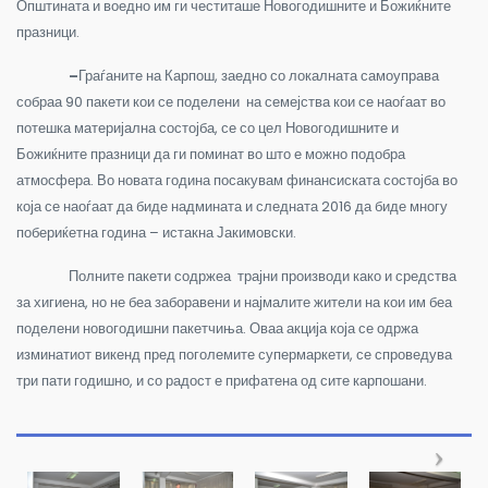
Општината и воедно им ги честиташе Новогодишните и Божиќните
празници.
–
Граѓаните на Карпош, заедно со локалната самоуправа
собраа 90 пакети кои се поделени на семејства кои се наоѓаат во
потешка материјална состојба, се со цел Новогодишните и
Божиќните празници да ги поминат во што е можно подобра
атмосфера. Во новата година посакувам финансиската состојба во
која се наоѓаат да биде надмината и следната 2016 да биде многу
побериќетна година – истакна Јакимовски.
Полните пакети содржеа трајни производи како и средства
за хигиена, но не беа заборавени и најмалите жители на кои им беа
поделени новогодишни пакетчиња. Оваа акција која се одржа
изминатиот викенд пред поголемите супермаркети, се спроведува
три пати годишно, и со радост е прифатена од сите карпошани.