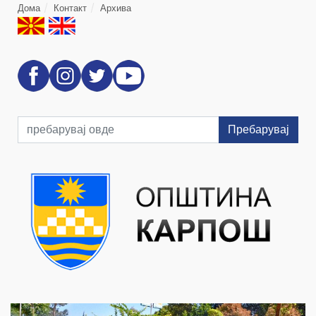
Дома
Контакт
Архива
Пребарувај