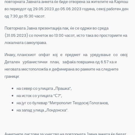
повторната Јавната анкета ќе биде отворена за жителите на Карпош
во периодот од 29.05.2023 до 05.06.2023 година, секој работен ден
од 7:30 до 15:30 часот.
Повторната Јавна презентација пак, ќе се одржи во среда
(31.05.2023) со почеток во 13:00 часот, исто така во просториите на
локалната самоуправа.
Инаку, планскиот опфат кој е предмет на уредување со овој
Детален урбанистички план, зафаќа површина од 6.57 ха и
неговата местоположба е дефинирана во рамките на следните
граници:
на север со улицата „Прашка“,
на исток со улицата “С7”,
на југ со булевар “Митрополит Теодосиј Гологанов,
на запад улица „Лондонска“.
Анкетните листови за учество на повторната Јавна анкета ќе бидат