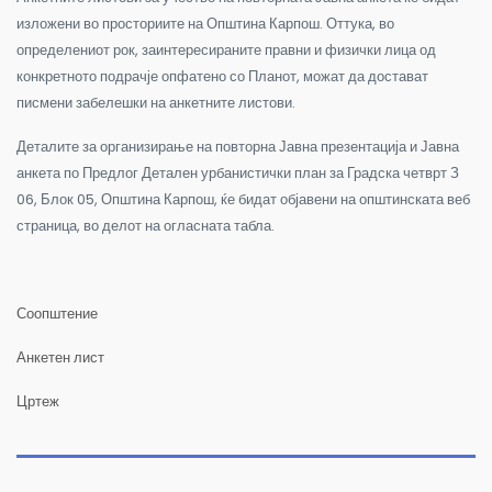
изложени во просториите на Општина Карпош. Оттука, во
определениот рок, заинтересираните правни и физички лица од
конкретното подрачје опфатено со Планот, можат да достават
писмени забелешки на анкетните листови.
Деталите за организирање на повторна Јавна презентација и Јавна
анкета по Предлог Детален урбанистички план за Градска четврт З
06, Блок 05, Општина Карпош, ќе бидат објавени на општинската веб
страница, во делот на огласната табла.
Соопштение
Анкетен лист
Цртеж