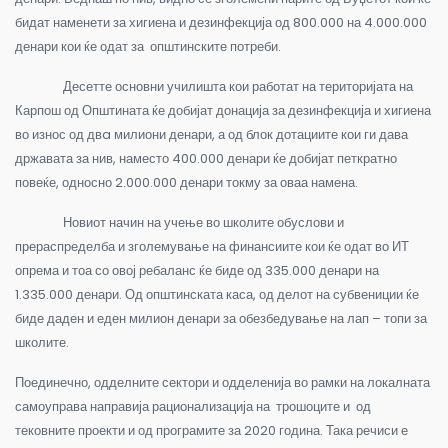
бидат наменети за хигиена и дезинфекција од 800.000 на 4.000.000
денари кои ќе одат за општинските потреби.
Десетте основни училишта кои работат на територијата на
Карпош од Општината ќе добијат донација за дезинфекција и хигиена
во износ од двa милиони денари, а од блок дотациите кои ги дава
државата за нив, наместо 400.000 денари ќе добијат петкратно
повеќе, односно 2.000.000 денари токму за оваа намена.
Новиот начин на учење во школите обуслови и
прераспределба и зголемување на финансиите кои ќе одат во ИТ
опрема и тоа со овој ребаланс ќе биде од 335.000 денари на
1.335.000 денари. Од општинската каса, од делот на субвениции ќе
биде даден и еден милион денари за обезбедување на лап – топи за
школите.
Поединечно, одделните сектори и одделенија во рамки на локалната
самоуправа направија рационализација на трошоците и од
тековните проекти и од програмите за 2020 година. Така речиси е