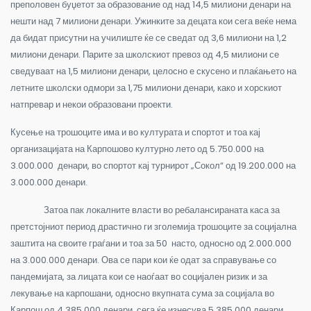
преполовен буџетот за образование од над 14,5 милиони денари на
нешти над 7 милиони денари. Ужинките за децата кои сега веќе нема
да бидат присутни на училиште ќе се сведат од 3,6 милиони на 1,2
милиони денари. Парите за школскиот превоз од 4,5 милиони се
сведуваат на 1,5 милиони денари, целосно е скусено и плаќањето на
летните школски одмори за 1,75 милиони денари, како и хорскиот
натпревар и некои образовани проекти.
Кусење на трошоците има и во културата и спортот и тоа кај
организацијата на Карпошово културно лето од 5.750.000 на
3.000.000 денари, во спортот кај турнирот „Сокол“ од 19.200.000 на
3.000.000 денари.
Затоа пак локалните власти во ребалансираната каса за
претстојниот период драстично ги зголемија трошоците за социјална
заштита на своите граѓани и тоа за 50 насто, односно од 2.000.000
на 3.000.000 денари. Ова се пари кои ќе одат за справување со
пандемијата, за лицата кои се наоѓаат во социјален ризик и за
лекување на карпошани, односно вкупната сума за социјала во
Карпош од 4.385.000 денари, сега ќе изнесува 5.385.000 денари.