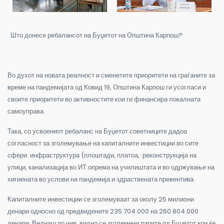
Што донесе ребалансот на Буџетот на Општина Карпош?
Во духот на новата реалност и сменетите приоритети на граѓаните за
време на пандемијата од Ковид 19, Општина Карпош ги усогласи и
своите приоритети во активностите кои ги финансира локалната
самоуправа.
Така, со усвоениот ребаланс на Буџетот советниците дадоа
согласност за зголемување на капиталните инвестиции во сите
сфери: инфраструктура (плоштади, платоа, реконструкција на
улици, канализација во ИТ опрема на училиштата и во одржување на
хигиената во услови на пандемија и здраствената превентива.
Капиталните инвестиции се зголемуваат за околу 25 милиони
денари односно од предвидените 235.704.000 на 260.804.000
денари. Веднаш по нив, видно се зголемени парите од Буџетот кои ќе