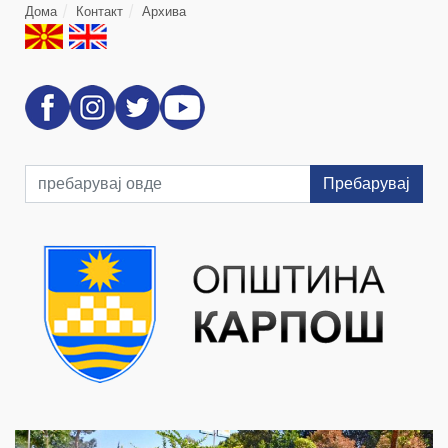
Дома
Контакт
Архива
Пребарувај