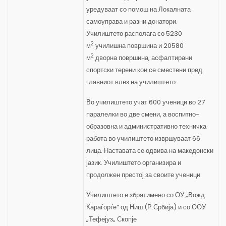
уредуваат со помош на Локалната
самоуправа и разни донатори.
Училиштето располага со 5230
2
м
училишна површина и 20580
2
м
дворна површина, асфалтирани
спортски терени кои се сместени пред
главниот влез на училиштето.
Во училиштето учат 600 ученици во 27
паралелки во две смени, а воспитно-
образовна и административно техничка
работа во училиштето извршуваат 66
лица. Наставата се одвива на македонски
јазик. Училиштето организира и
продолжен престој за своите ученици.
Училиштето е збратимено со ОУ „Вожд
Караѓорѓе“ од Ниш (Р.Србија) и со ООУ
„Тефејуз„ Скопје