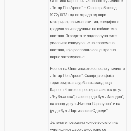
Oпштина Карпош 4. Основното училиште
„Петар Поп Арсов“ – Скопје работи од
1972/1973 год во зграда од цврст
материјал, павиљонски тип, специјално
градена за изведување на кабинетска
настава. Зградата ги задоволува сите
услови за изведување на современа
настава, која располага со централно
парно затоплување.
Реонот на Општинското основно училиште
„Петар Поп Арсов“, Скопје ја опфаќа
територијата на урбаната заедница
Карпош 4 што се простира на исток до ул
„Љубљанска“, на север до бул „Илинден“,
на запад до ул „Никола Парапунов“ и на
југ до бул „Партизански Одреди“.
Зелените површини кои се во склоп на
училишниот двор самостојно се