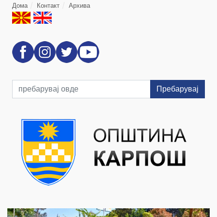
Дома
Контакт
Архива
Пребарувај