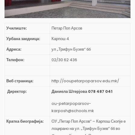
Училиште:
Петар Поп Арсов
Урбана заедница:
Карпош 4
Адреса:
ул „Трифун Бузев“ бб
Телефон:
02/30 62 436
Веб страница:
http://ooupetarpoparsov.edu.mk/
Директор:
Даниела Штерјова 078 487 041
ou-petarpoparsov-
karposh@schools.mk
Кратка биографија:
ОУ „Петар Поп Арсов” – Карпош Скопје е
лоцирано на ул. „Трифун Бузев“ бб во