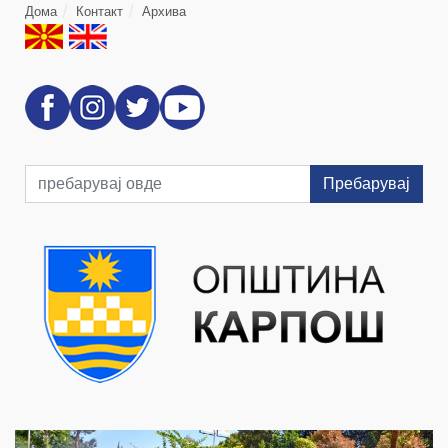
Дома
Контакт
Архива
Пребарувај