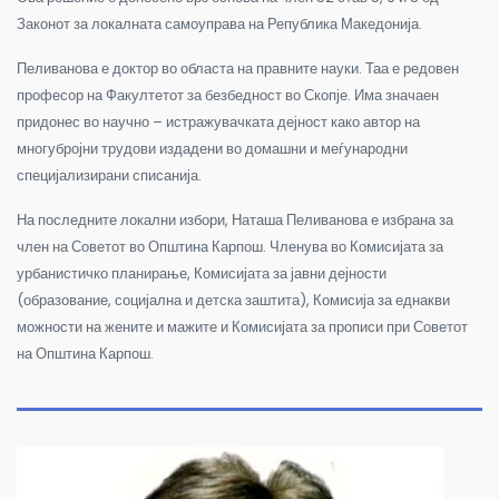
Законот за локалната самоуправа на Република Македонија.
Пеливанова е доктор во областа на правните науки. Таа е редовен
професор на Факултетот за безбедност во Скопје. Има значаен
придонес во научно – истражувачката дејност како автор на
многубројни трудови издадени во домашни и меѓународни
специјализирани списанија.
На последните локални избори, Наташа Пеливанова е избрана за
член на Советот во Општина Карпош. Членува во Комисијата за
урбанистичко планирање, Комисијата за јавни дејности
(образование, социјална и детска заштита), Комисија за еднакви
можности на жените и мажите и Комисијата за прописи при Советот
на Општина Карпош.