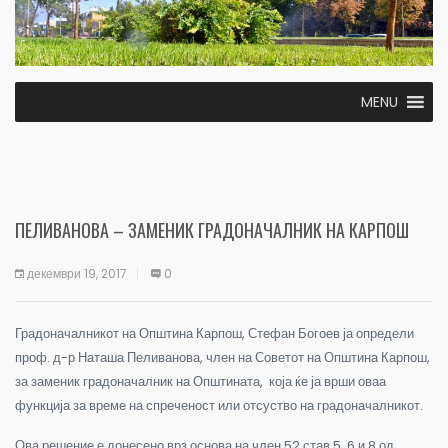
MENU
ПЕЛИВАНОВА – ЗАМЕНИК ГРАДОНАЧАЛНИК НА КАРПОШ
декември 19, 2017
0
Градоначалникот на Општина Карпош, Стефан Богоев ја определи
проф. д-р Наташа Пеливанова, член на Советот на Општина Карпош,
за заменик градоначалник на Општината, која ќе ја врши оваа
функција за време на спреченост или отсуство на градоначалникот.
Ова решение е донесено врз основа на член 52 став 5, 6 и 8 од