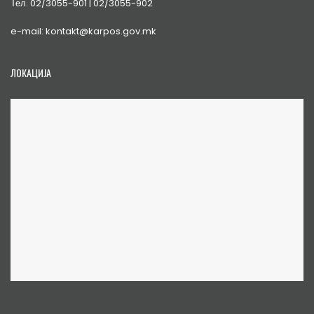
Тел. 02/3055-901 | 02/3055-902
e-mail: kontakt@karpos.gov.mk
ЛОКАЦИЈА