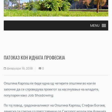
MENU
ПАТОКАЗ КОН ИДНАТА ПРОФЕСИЈА
февруари 19, 2018
0
Општина Карпош ќе биде една од четирите општини во кои ќе
започне да се спроведува проектот за насочување на младите,
популарен како Job Shadowing.
По тој повод, градоначалникот на Општина Карпош, Стефан Богоев,
денеска се сретна со претставници од Секторот млади при Агенција