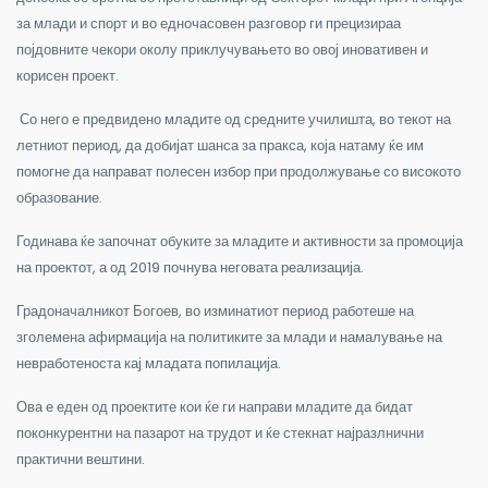
за млади и спорт и во едночасовен разговор ги прецизираа
појдовните чекори околу приклучувањето во овој иновативен и
корисен проект.
Со него е предвидено младите од средните училишта, во текот на
летниот период, да добијат шанса за пракса, која натаму ќе им
помогне да направат полесен избор при продолжување со високото
образование.
Годинава ќе започнат обуките за младите и активности за промоција
на проектот, а од 2019 почнува неговата реализација.
Градоначалникот Богоев, во изминатиот период работеше на
зголемена афирмација на политиките за млади и намалување на
невработеноста кај младата попилација.
Ова е еден од проектите кои ќе ги направи младите да бидат
поконкурентни на пазарот на трудот и ќе стекнат најразлнични
практични вештини.