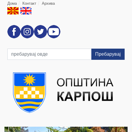
Дома
Контакт
Архива
Пребарувај