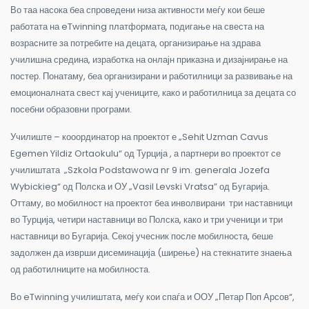
Во таа насока беа спроведени низа активности меѓу кои беше
работата на eTwinning платформата, подигање на свеста на
возрасните за потребите на децата, организирање на здрава
училишна средина, изработка на онлајн приказна и дизајнирање на
постер. Понатаму, беа организирани и работилници за развивање на
емоционалната свест кај учениците, како и работилница за децата со
посебни образовни програми.
Училиште – кооординатор на проектот е „Sehit Uzman Cavus
Egemen Yildiz Ortaokulu“ од Турција , а партнери во проектот се
училиштата „Szkola Podstawowa nr 9 im. generala Jozefa
Wybickieg“ од Полска и ОУ „Vasil Levski Vratsa” од Бугарија.
Оттаму, во мобилност на проектот беа инволвирани три наставници
во Турција, четири наставници во Полска, како и три ученици и три
наставници во Бугарија. Секој учесник после мобилноста, беше
задолжен да изврши дисеминација (ширење) на стекнатите знаења
од работилниците на мобилноста.
Во eTwinning училиштата, меѓу кои спаѓа и ООУ „Петар Поп Арсов“,