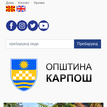
Дома
Контакт
Архива
Пребарувај