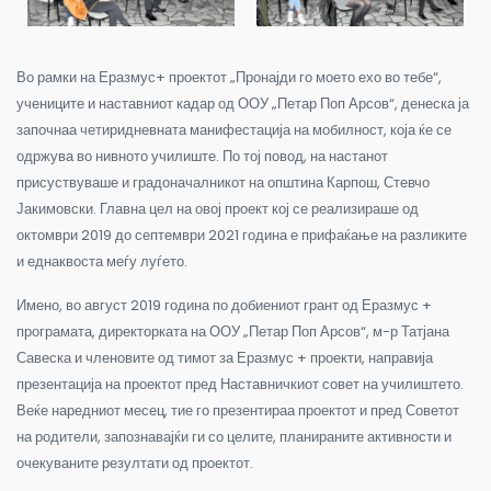
Во рамки на Еразмус+ проектот „Пронајди го моето ехо во тебе“,
учениците и наставниот кадар од ООУ „Петар Поп Арсов“, денеска ја
започнаа четиридневната манифестација на мобилност, која ќе се
одржува во нивното училиште. По тој повод, на настанот
присуствуваше и градоначалникот на општина Карпош, Стевчо
Јакимовски. Главна цел на овој проект кој се реализираше од
октомври 2019 до септември 2021 година е прифаќање на разликите
и еднаквоста меѓу луѓето.
Имено, во август 2019 година по добиениот грант од Еразмус +
програмата, директорката на ООУ „Петар Поп Арсов“, м-р Татјана
Савеска и членовите од тимот за Еразмус + проекти, направија
презентација на проектот пред Наставничкиот совет на училиштето.
Веќе наредниот месец, тие го презентираа проектот и пред Советот
на родители, запознавајќи ги со целите, планираните активности и
очекуваните резултати од проектот.